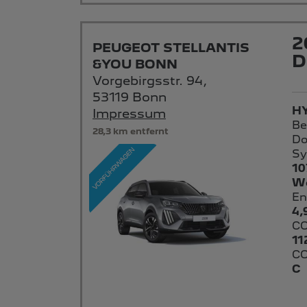
2
PEUGEOT STELLANTIS
D
&YOU BONN
Vorgebirgsstr. 94,
53119 Bonn
HY
Impressum
Be
28,3 km entfernt
Do
Sy
10
We
En
4,
CO
11
CO
C