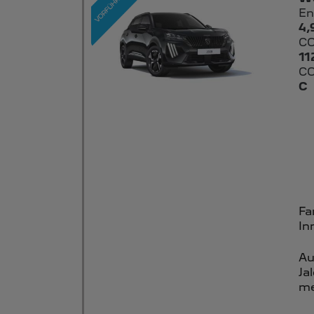
En
4,
CO
11
CO
C
Fa
In
Au
Ja
me