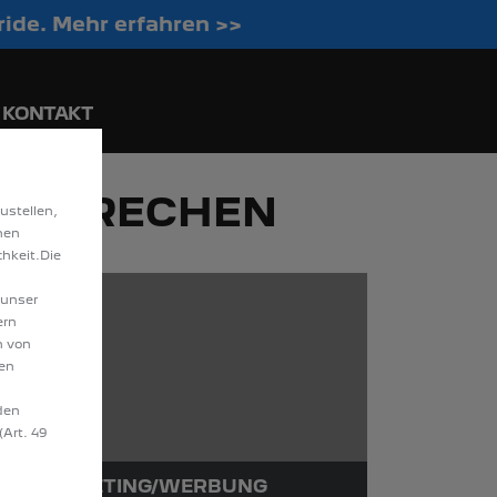
ride. Mehr erfahren >>
ngraten entdecken!
KONTAKT
 IN FRECHEN
ustellen,
hen
hkeit.Die
 unser
ern
n von
hen
den
(Art. 49
E FÜR MARKETING/WERBUNG