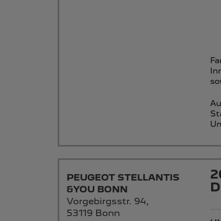
Fa
In
so
Au
St
Um
2
PEUGEOT STELLANTIS
D
&YOU BONN
Vorgebirgsstr. 94,
53119 Bonn