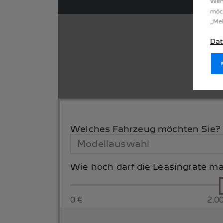
Wenn
möc
„Mei
Dat
Welches Fahrzeug möchten Sie?
Wie hoch darf die Leasingrate m
0 €
2.0