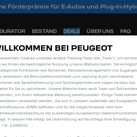
iche Förderprämie für E-Autos und Plug-In-Hyb
 PEUGEOT 208 und 2008 zu attraktiven Leasi
IGURATOR
BESTAND
DEALS
ÜBER UNS
FAQ
ILLKOMMEN BEI PEUGEOT
SIE ALLE ANGEBOTE
verwenden Cookies und/oder andere Tracking-Tools (die „Tools“), um sicherz
 wir Ihnen die bestmögliche Nutzung unserer Website bieten. Sie ermöglic
ndlegende Funktionen wie Sicherheit, Netzwerkmanagement und Zugänglic
s verbessern die Benutzerfreundlichkeit und Leistung durch verschiedene
tionen wie Spracherkennung und Suchergebnisse und tragen so dazu bei,
bot für Sie zu optimieren. Unsere Website kann auch Tools von Drittanbiet
enden, um Ihnen relevantere Werbung bereitzustellen. Einige Tools könne
tanbietern verarbeitet werden, die sich in Ländern außerhalb des Europäisc
schaftsraums (EWR) befinden und für die möglicherweise noch kein
emessenheitsbeschluss der zuständigen europäischen Datenschutzbehör
iegt. In diesem Fall erfolgt die Übermittlung auf Grundlage Ihrer Einwilligung 
 1 lit. a DSGVO).
ARTE ANZUZEIGEN, AKZEPTIEREN SIE BITTE DI