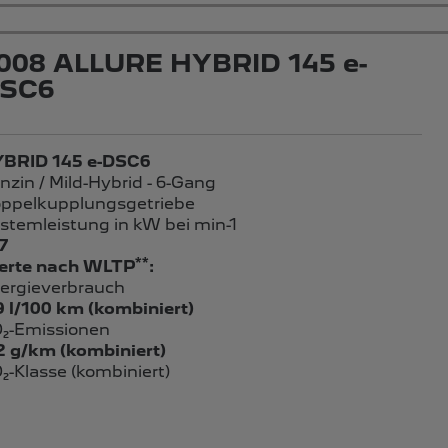
008 ALLURE HYBRID 145 e-
SC6
BRID 145 e-DSC6
nzin / Mild-Hybrid - 6-Gang
ppelkupplungsgetriebe
stemleistung in kW bei min-1
7
**
rte nach WLTP
:
ergieverbrauch
9 l/100 km (kombiniert)
₂-Emissionen
2 g/km (kombiniert)
₂-Klasse (kombiniert)