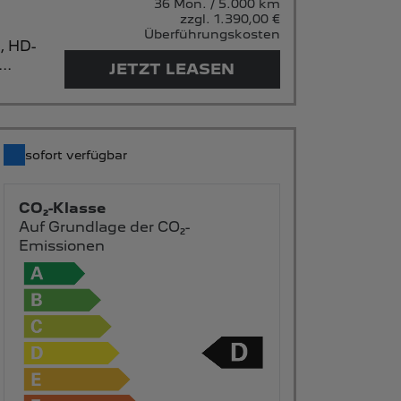
36 Mon. / 5.000 km
zzgl. 1.390,00 €
Überführungskosten
t,
HD-
..
JETZT LEASEN
sofort verfügbar
CO₂-Klasse
Auf Grundlage der CO₂-
Emissionen