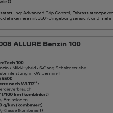
wie Q
sstattung:
Advanced Grip Control,
Fahrassistenzpake
ckfahrkamera mit 360°-Umgebungsansicht
und mehr .
008 ALLURE Benzin 100
reTech 100
nzin / Mild-Hybrid - 6-Gang Schaltgetriebe
stemleistung in kW bei min-1
/5500
**
rte nach WLTP
:
ergieverbrauch
7 l/100 km (kombiniert)
₂-Emissionen
9 g/km (kombiniert)
₂-Klasse (kombiniert)