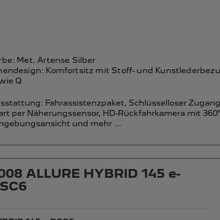
rbe: Met. Artense Silber
nendesign: Komfortsitz mit Stoff- und Kunstlederbez
wie Q
sstattung:
Fahrassistenzpaket,
Schlüsselloser Zugan
art per Näherungssensor,
HD-Rückfahrkamera mit 360°
gebungsansicht
und mehr ...
008 ALLURE HYBRID 145 e-
SC6