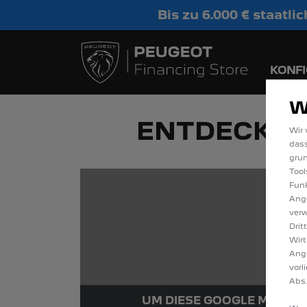
Bis zu 6.000 € staatl
Sofort verfügbare
KONF
W
ENTDECKEN 
Wir 
dass
gru
Tool
Funk
Ange
verw
Drit
Wirt
Ang
vorl
Abs.
UM DIESE GOOGLE MAPS-K