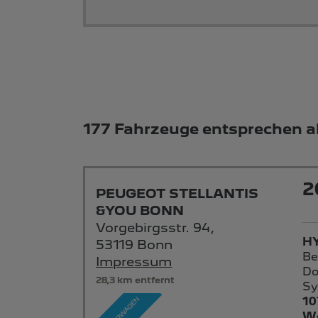
Suchergebnisse
177 Fahrzeuge entsprechen ak
2
PEUGEOT STELLANTIS
&YOU BONN
Vorgebirgsstr. 94,
HY
53119 Bonn
Be
Impressum
Do
28,3 km entfernt
Sy
10
We