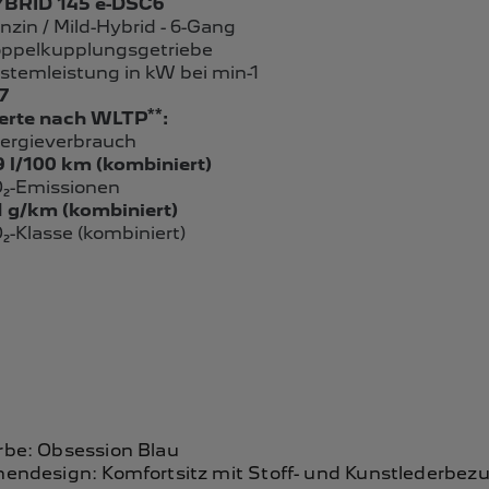
BRID 145 e-DSC6
nzin / Mild-Hybrid - 6-Gang
ppelkupplungsgetriebe
stemleistung in kW bei min-1
7
**
rte nach WLTP
:
ergieverbrauch
9 l/100 km (kombiniert)
₂-Emissionen
1 g/km (kombiniert)
₂-Klasse (kombiniert)
rbe: Obsession Blau
nendesign: Komfortsitz mit Stoff- und Kunstlederbez