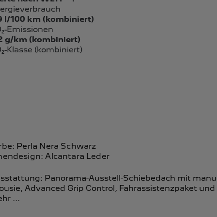
ergieverbrauch
9 l/100 km (kombiniert)
₂-Emissionen
2 g/km (kombiniert)
₂-Klasse (kombiniert)
rbe: Perla Nera Schwarz
nendesign: Alcantara Leder
sstattung:
Panorama-Ausstell-Schiebedach mit manue
lousie,
Advanced Grip Control,
Fahrassistenzpaket
und
hr ...