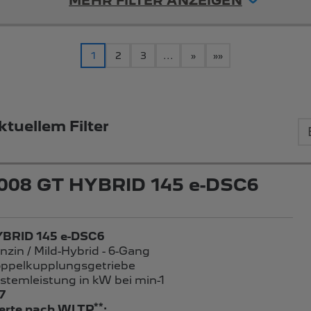
MEHR FILTER ANZEIGEN
1
2
3
...
»
»»
tuellem Filter
008 GT HYBRID 145 e-DSC6
BRID 145 e-DSC6
nzin / Mild-Hybrid - 6-Gang
ppelkupplungsgetriebe
stemleistung in kW bei min-1
7
**
rte nach WLTP
: