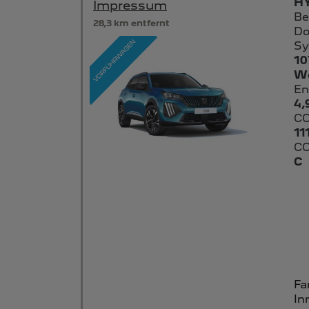
HY
Impressum
Be
28,3 km entfernt
Do
Sy
10
We
En
4,
CO
11
CO
C
Fa
In