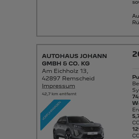
so
Au
Rü
2
AUTOHAUS JOHANN
GMBH & CO. KG
Am Eichholz 13,
Pu
42897 Remscheid
Be
Impressum
Sy
42,7 km entfernt
74
We
En
5,
CO
12
CO