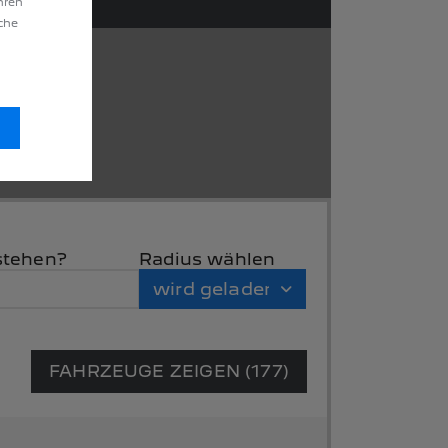
hren
äche
stehen?
Radius wählen
wird geladen...
FAHRZEUGE ZEIGEN (177)