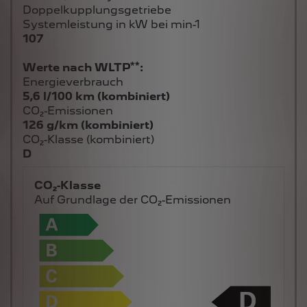
Doppelkupplungsgetriebe
Systemleistung in kW bei min-1
107
**
Werte nach WLTP
:
Energieverbrauch
5,6 l/100 km (kombiniert)
CO₂-Emissionen
126 g/km (kombiniert)
CO₂-Klasse (kombiniert)
D
CO₂-Klasse
Auf Grundlage der CO₂-Emissionen