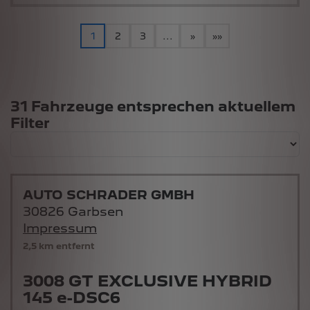
1
2
3
...
»
»»
Suchergebnisse
31 Fahrzeuge entsprechen aktuellem
Filter
AUTO SCHRADER GMBH
30826 Garbsen
Impressum
2,5 km entfernt
3008 GT EXCLUSIVE HYBRID
145 e-DSC6