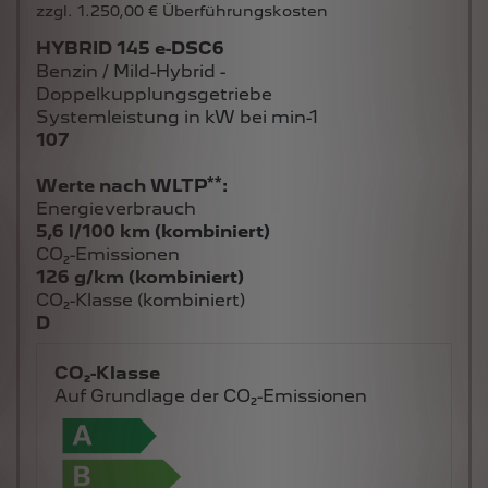
zzgl. 1.250,00 € Überführungskosten
HYBRID 145 e-DSC6
Benzin / Mild-Hybrid -
Doppelkupplungsgetriebe
Systemleistung in kW bei min-1
107
**
Werte nach WLTP
:
Energieverbrauch
5,6 l/100 km (kombiniert)
CO₂-Emissionen
126 g/km (kombiniert)
CO₂-Klasse (kombiniert)
D
CO₂-Klasse
Auf Grundlage der CO₂-Emissionen