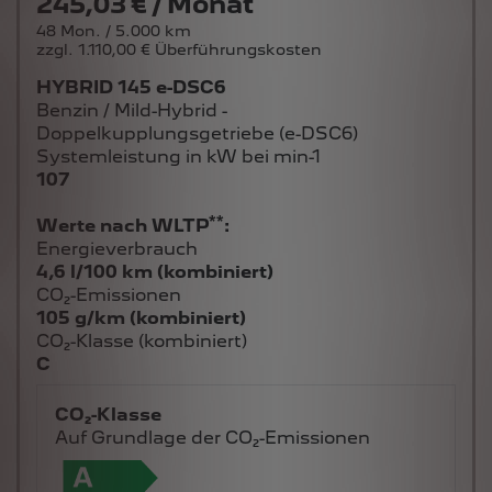
245,03 € / Monat
48 Mon. / 5.000 km
zzgl. 1.110,00 € Überführungskosten
HYBRID 145 e-DSC6
Benzin / Mild-Hybrid -
Doppelkupplungsgetriebe (e-DSC6)
Systemleistung in kW bei min-1
107
**
Werte nach WLTP
:
Energieverbrauch
4,6 l/100 km (kombiniert)
CO₂-Emissionen
105 g/km (kombiniert)
CO₂-Klasse (kombiniert)
C
CO₂-Klasse
Auf Grundlage der CO₂-Emissionen