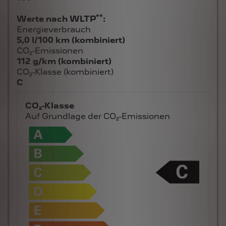
**
Werte nach WLTP
:
Energieverbrauch
5,0 l/100 km (kombiniert)
CO₂-Emissionen
112 g/km (kombiniert)
CO₂-Klasse (kombiniert)
C
CO₂-Klasse
Auf Grundlage der CO₂-Emissionen