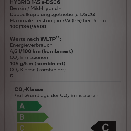
HYBRID 145 e-DSC6
Benzin / Mild-Hybrid -
Doppelkupplungsgetriebe (e-DSC6)
Maximale Leistung in kW (PS) bei U/min
100(136)/5500
**
Werte nach WLTP
:
Energieverbrauch
4,6 l/100 km (kombiniert)
CO₂-Emissionen
105 g/km (kombiniert)
CO₂-Klasse (kombiniert)
C
CO₂-Klasse
Auf Grundlage der CO₂-Emissionen