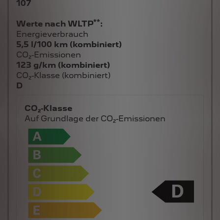
107
**
Werte nach WLTP
:
Energieverbrauch
5,5 l/100 km (kombiniert)
CO₂-Emissionen
123 g/km (kombiniert)
CO₂-Klasse (kombiniert)
D
CO₂-Klasse
Auf Grundlage der CO₂-Emissionen