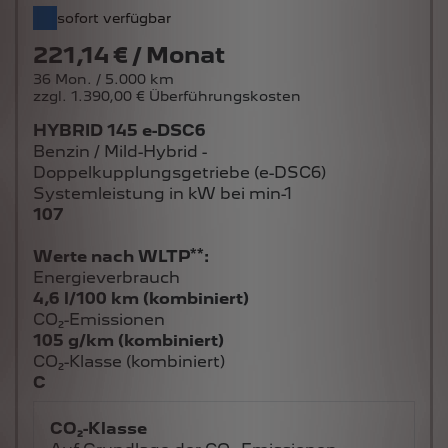
sofort verfügbar
221,14 € / Monat
36 Mon. / 5.000 km
zzgl. 1.390,00 € Überführungskosten
HYBRID 145 e-DSC6
Benzin / Mild-Hybrid -
Doppelkupplungsgetriebe (e-DSC6)
Systemleistung in kW bei min-1
107
**
Werte nach WLTP
:
Energieverbrauch
4,6 l/100 km (kombiniert)
CO₂-Emissionen
105 g/km (kombiniert)
CO₂-Klasse (kombiniert)
C
CO₂-Klasse