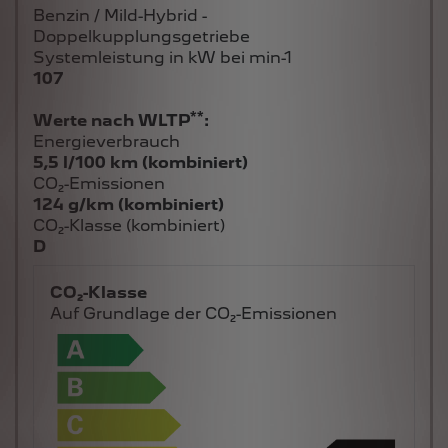
Benzin / Mild-Hybrid -
Doppelkupplungsgetriebe
Systemleistung in kW bei min-1
107
**
Werte nach WLTP
:
Energieverbrauch
5,5 l/100 km (kombiniert)
CO₂-Emissionen
124 g/km (kombiniert)
CO₂-Klasse (kombiniert)
D
CO₂-Klasse
Auf Grundlage der CO₂-Emissionen