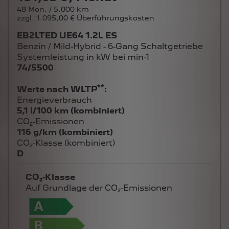
48 Mon. / 5.000 km
zzgl. 1.095,00 € Überführungskosten
EB2LTED UE64 1.2L ES
Benzin / Mild-Hybrid - 6-Gang Schaltgetriebe
Systemleistung in kW bei min-1
74/5500
**
Werte nach WLTP
:
Energieverbrauch
5,1 l/100 km (kombiniert)
CO₂-Emissionen
116 g/km (kombiniert)
CO₂-Klasse (kombiniert)
D
CO₂-Klasse
Auf Grundlage der CO₂-Emissionen