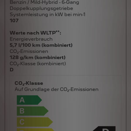
Benzin / Mild-Hybrid - 6-Gang
Doppelkupplungsgetriebe
Systemleistung in kW bei min-1
107
**
Werte nach WLTP
:
Energieverbrauch
5,7 l/100 km (kombiniert)
CO₂-Emissionen
128 g/km (kombiniert)
CO₂-Klasse (kombiniert)
D
CO₂-Klasse
Auf Grundlage der CO₂-Emissionen