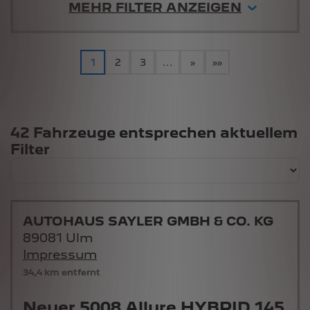
MEHR FILTER ANZEIGEN
1
2
3
...
»
»»
Suchergebnisse
42 Fahrzeuge entsprechen aktuellem
Filter
AUTOHAUS SAYLER GMBH & CO. KG
89081 Ulm
Impressum
34,4 km entfernt
Neuer 5008 Allure HYBRID 145