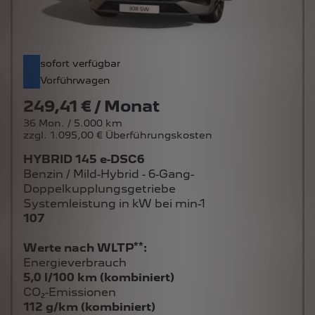
sofort verfügbar
Vorführwagen
249,41 € / Monat
36 Mon. / 5.000 km
zzgl. 1.095,00 € Überführungskosten
HYBRID 145 e-DSC6
Benzin / Mild-Hybrid - 6-Gang-
Doppelkupplungsgetriebe
Systemleistung in kW bei min-1
107
**
Werte nach WLTP
:
Energieverbrauch
5,0 l/100 km (kombiniert)
CO₂-Emissionen
112 g/km (kombiniert)