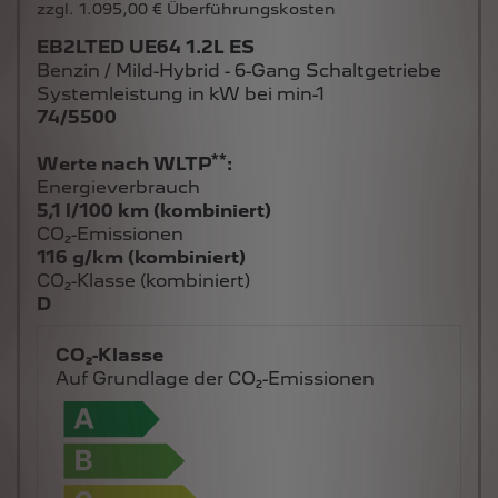
zzgl. 1.095,00 € Überführungskosten
EB2LTED UE64 1.2L ES
Benzin / Mild-Hybrid - 6-Gang Schaltgetriebe
Systemleistung in kW bei min-1
74/5500
**
Werte nach WLTP
:
Energieverbrauch
5,1 l/100 km (kombiniert)
CO₂-Emissionen
116 g/km (kombiniert)
CO₂-Klasse (kombiniert)
D
CO₂-Klasse
Auf Grundlage der CO₂-Emissionen