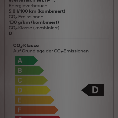
Werte nach WLTP
:
Energieverbrauch
5,8 l/100 km (kombiniert)
CO₂-Emissionen
130 g/km (kombiniert)
CO₂-Klasse (kombiniert)
D
CO₂-Klasse
Auf Grundlage der CO₂-Emissionen