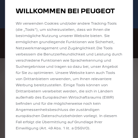
Bis zu 6.000 € staatliche Förderprämie für
Sofort verfügbare PEUGEOT 208 und
WILLKOMMEN BEI PEUGEOT
E-Autos und Plug-In-Hybride. Mehr
2008 zu attraktiven Leasingraten
erfahren >>
entdecken!
Wir verwenden Cookies und/oder andere Tracking-Tools
(die „Tools“), um sicherzustellen, dass wir Ihnen die
bestmögliche Nutzung unserer Website bieten. Sie
ermöglichen grundlegende Funktionen wie Sicherheit,
Netzwerkmanagement und Zugänglichkeit.Die Tools
verbessern die Benutzerfreundlichkeit und Leistung durch
verschiedene Funktionen wie Spracherkennung und
Suchergebnisse und tragen so dazu bei, unser Angebot
ENTDECKEN SIE
für Sie zu optimieren. Unsere Website kann auch Tools
von Drittanbietern verwenden, um Ihnen relevantere
ALLE ANGEBOTE IN
Werbung bereitzustellen. Einige Tools können von
Drittanbietern verarbeitet werden, die sich in Ländern
HEIDENHEIM AN
außerhalb des Europäischen Wirtschaftsraums (EWR)
befinden und für die möglicherweise noch kein
DER BRENZ
Angemessenheitsbeschluss der zuständigen
europäischen Datenschutzbehörden vorliegt. In diesem
Fall erfolgt die Übermittlung auf Grundlage Ihrer
Einwilligung (Art. 49 Abs. 1 lit. a DSGVO).