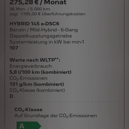
275,28 € / Monat
36 Mon. / 5.000 km
zzgl. 1.195,00 € Überführungskosten
HYBRID 145 e-DSC6
Benzin / Mild-Hybrid - 6-Gang
Doppelkupplungsgetriebe
Systemleistung in kW bei min-1
107
**
Werte nach WLTP
:
Energieverbrauch
5,8 l/100 km (kombiniert)
CO₂-Emissionen
131 g/km (kombiniert)
CO₂-Klasse (kombiniert)
D
CO₂-Klasse
Auf Grundlage der CO₂-Emissionen