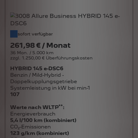
sofort verfügbar
261,98 € / Monat
36 Mon. / 5.000 km
zzgl. 1.250,00 € Überführungskosten
HYBRID 145 e-DSC6
Benzin / Mild-Hybrid -
Doppelkupplungsgetriebe
Systemleistung in kW bei min-1
107
**
Werte nach WLTP
:
Energieverbrauch
5,4 l/100 km (kombiniert)
CO₂-Emissionen
123 g/km (kombiniert)