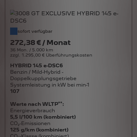
sofort verfügbar
272,38 € / Monat
36 Mon. / 5.000 km
zzgl. 1.295,00 € Überführungskosten
HYBRID 145 e-DSC6
Benzin / Mild-Hybrid -
Doppelkupplungsgetriebe
Systemleistung in kW bei min-1
107
**
Werte nach WLTP
:
Energieverbrauch
5,5 l/100 km (kombiniert)
CO₂-Emissionen
125 g/km (kombiniert)
CO₂-Klasse (kombiniert)