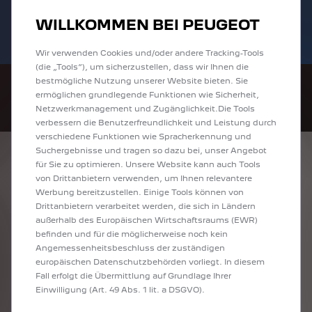
Bis zu 6.000 € staatliche Förderprämie für
Sofort verfügbare PEUGEOT 208 und
WILLKOMMEN BEI PEUGEOT
E-Autos und Plug-In-Hybride. Mehr
2008 zu attraktiven Leasingraten
erfahren >>
entdecken!
Wir verwenden Cookies und/oder andere Tracking-Tools
(die „Tools“), um sicherzustellen, dass wir Ihnen die
bestmögliche Nutzung unserer Website bieten. Sie
ermöglichen grundlegende Funktionen wie Sicherheit,
Netzwerkmanagement und Zugänglichkeit.Die Tools
verbessern die Benutzerfreundlichkeit und Leistung durch
verschiedene Funktionen wie Spracherkennung und
Suchergebnisse und tragen so dazu bei, unser Angebot
ENTDECKEN SIE
für Sie zu optimieren. Unsere Website kann auch Tools
von Drittanbietern verwenden, um Ihnen relevantere
ALLE ANGEBOTE IN
Werbung bereitzustellen. Einige Tools können von
Drittanbietern verarbeitet werden, die sich in Ländern
KAISERSLAUTERN
außerhalb des Europäischen Wirtschaftsraums (EWR)
befinden und für die möglicherweise noch kein
Angemessenheitsbeschluss der zuständigen
europäischen Datenschutzbehörden vorliegt. In diesem
Fall erfolgt die Übermittlung auf Grundlage Ihrer
Einwilligung (Art. 49 Abs. 1 lit. a DSGVO).