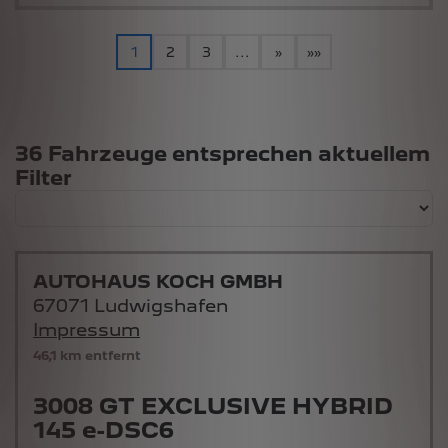
1
2
3
...
»
»»
Suchergebnisse
36 Fahrzeuge entsprechen aktuellem
Filter
AUTOHAUS KOCH GMBH
67071 Ludwigshafen
Impressum
46,1 km entfernt
3008 GT EXCLUSIVE HYBRID
145 e-DSC6