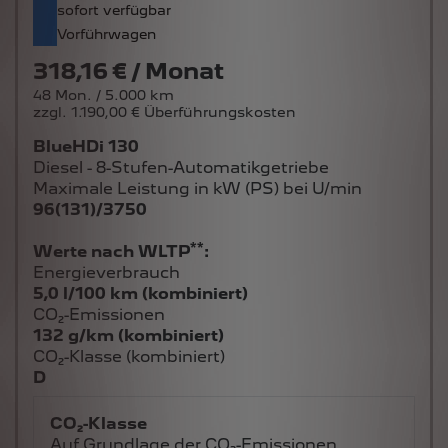
sofort verfügbar
Vorführwagen
318,16 € / Monat
48 Mon. / 5.000 km
zzgl. 1.190,00 € Überführungskosten
BlueHDi 130
Diesel - 8-Stufen-Automatikgetriebe
Maximale Leistung in kW (PS) bei U/min
96(131)/3750
**
Werte nach WLTP
:
Energieverbrauch
5,0 l/100 km (kombiniert)
CO₂-Emissionen
132 g/km (kombiniert)
CO₂-Klasse (kombiniert)
D
CO₂-Klasse
Auf Grundlage der CO₂-Emissionen