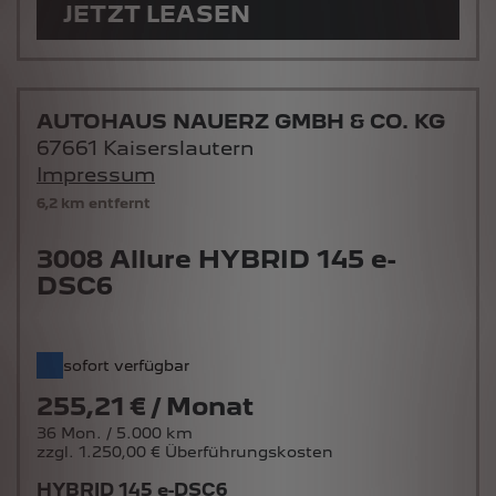
JETZT LEASEN
AUTOHAUS NAUERZ GMBH & CO. KG
67661 Kaiserslautern
Impressum
6,2 km entfernt
3008 Allure HYBRID 145 e-
DSC6
sofort verfügbar
255,21 € / Monat
36 Mon. / 5.000 km
zzgl. 1.250,00 € Überführungskosten
HYBRID 145 e-DSC6