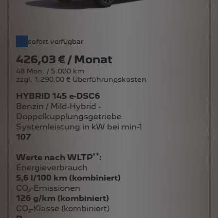
sofort verfügbar
426,03 € / Monat
48 Mon. / 5.000 km
zzgl. 1.290,00 € Überführungskosten
HYBRID 145 e-DSC6
Benzin / Mild-Hybrid -
Doppelkupplungsgetriebe
Systemleistung in kW bei min-1
107
**
Werte nach WLTP
:
Energieverbrauch
5,6 l/100 km (kombiniert)
CO₂-Emissionen
126 g/km (kombiniert)
CO₂-Klasse (kombiniert)