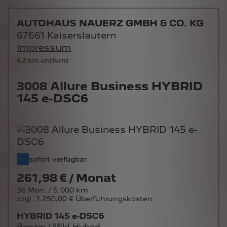
AUTOHAUS NAUERZ GMBH & CO. KG
67661 Kaiserslautern
Impressum
6,2 km entfernt
3008 Allure Business HYBRID
145 e-DSC6
sofort verfügbar
261,98 € / Monat
36 Mon. / 5.000 km
zzgl. 1.250,00 € Überführungskosten
HYBRID 145 e-DSC6
Benzin / Mild-Hybrid -