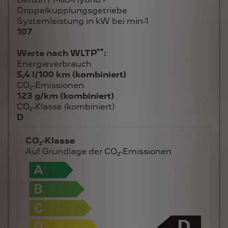
Doppelkupplungsgetriebe
Systemleistung in kW bei min-1
107
**
Werte nach WLTP
:
Energieverbrauch
5,4 l/100 km (kombiniert)
CO₂-Emissionen
123 g/km (kombiniert)
CO₂-Klasse (kombiniert)
D
CO₂-Klasse
Auf Grundlage der CO₂-Emissionen