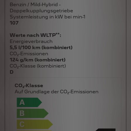
Benzin / Mild-Hybrid -
Doppelkupplungsgetriebe
Systemleistung in kW bei min-1
107
**
Werte nach WLTP
:
Energieverbrauch
5,5 l/100 km (kombiniert)
CO₂-Emissionen
124 g/km (kombiniert)
CO₂-Klasse (kombiniert)
D
CO₂-Klasse
Auf Grundlage der CO₂-Emissionen