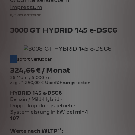
Impressum
6,2 km entfernt
3008 GT HYBRID 145 e-DSC6
sofort verfügbar
324,66 € / Monat
36 Mon. / 5.000 km
zzgl. 1.250,00 € Überführungskosten
HYBRID 145 e-DSC6
Benzin / Mild-Hybrid -
Doppelkupplungsgetriebe
Systemleistung in kW bei min-1
107
**
Werte nach WLTP
: