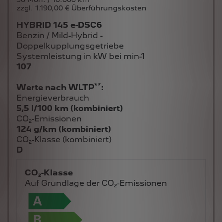
zzgl. 1.190,00 € Überführungskosten
HYBRID 145 e-DSC6
Benzin / Mild-Hybrid -
Doppelkupplungsgetriebe
Systemleistung in kW bei min-1
107
**
Werte nach WLTP
:
Energieverbrauch
5,5 l/100 km (kombiniert)
CO₂-Emissionen
124 g/km (kombiniert)
CO₂-Klasse (kombiniert)
D
CO₂-Klasse
Auf Grundlage der CO₂-Emissionen