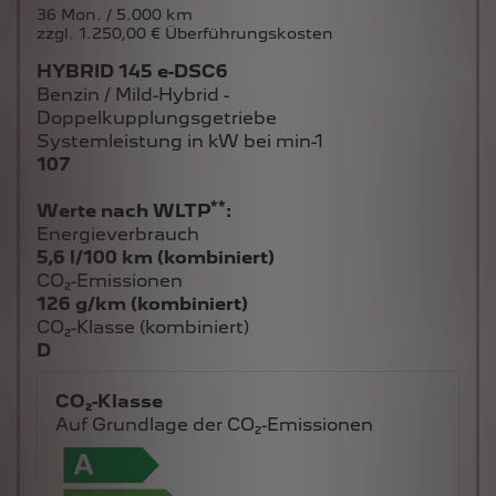
36 Mon. / 5.000 km
zzgl. 1.250,00 € Überführungskosten
HYBRID 145 e-DSC6
Benzin / Mild-Hybrid -
Doppelkupplungsgetriebe
Systemleistung in kW bei min-1
107
**
Werte nach WLTP
:
Energieverbrauch
5,6 l/100 km (kombiniert)
CO₂-Emissionen
126 g/km (kombiniert)
CO₂-Klasse (kombiniert)
D
CO₂-Klasse
Auf Grundlage der CO₂-Emissionen