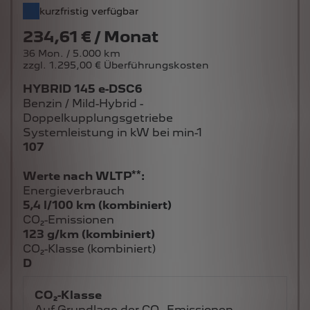
kurzfristig verfügbar
234,61 € / Monat
36 Mon. / 5.000 km
zzgl. 1.295,00 € Überführungskosten
HYBRID 145 e-DSC6
Benzin / Mild-Hybrid -
Doppelkupplungsgetriebe
Systemleistung in kW bei min-1
107
**
Werte nach WLTP
:
Energieverbrauch
5,4 l/100 km (kombiniert)
CO₂-Emissionen
123 g/km (kombiniert)
CO₂-Klasse (kombiniert)
D
CO₂-Klasse
Auf Grundlage der CO₂-Emissionen