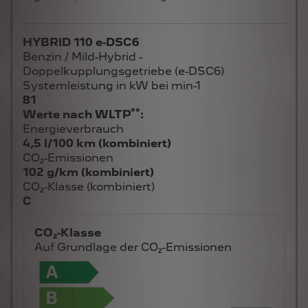
HYBRID 110 e-DSC6
Benzin / Mild-Hybrid -
Doppelkupplungsgetriebe (e-DSC6)
Systemleistung in kW bei min-1
81
**
Werte nach WLTP
:
Energieverbrauch
4,5 l/100 km (kombiniert)
CO₂-Emissionen
102 g/km (kombiniert)
CO₂-Klasse (kombiniert)
C
CO₂-Klasse
Auf Grundlage der CO₂-Emissionen