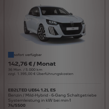
sofort verfügbar
142,76 € / Monat
36 Mon. / 5.000 km
zzgl. 1.395,00 € Überführungskosten
EB2LTED UE64 1.2L ES
Benzin / Mild-Hybrid - 6-Gang Schaltgetriebe
Systemleistung in kW bei min-1
74/5500
**
Werte nach WLTP
: