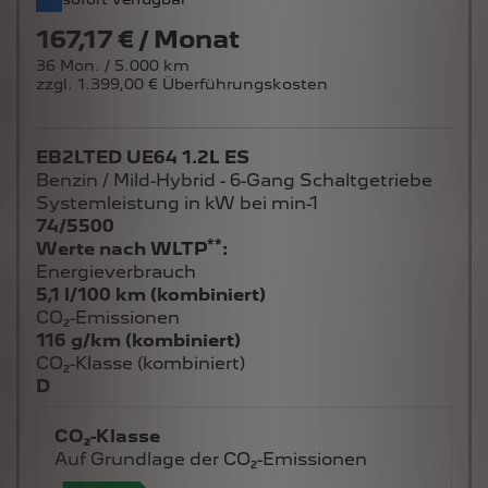
167,17 € / Monat
36 Mon. / 5.000 km
zzgl. 1.399,00 € Überführungskosten
EB2LTED UE64 1.2L ES
Benzin / Mild-Hybrid - 6-Gang Schaltgetriebe
Systemleistung in kW bei min-1
74/5500
**
Werte nach WLTP
:
Energieverbrauch
5,1 l/100 km (kombiniert)
CO₂-Emissionen
116 g/km (kombiniert)
CO₂-Klasse (kombiniert)
D
CO₂-Klasse
Auf Grundlage der CO₂-Emissionen