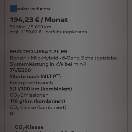
sofort verfügbar
194,23 € / Monat
36 Mon. / 5.000 km
zzgl. 1.150,00 € Überführungskosten
EB2LTED UE64 1.2L ES
Benzin / Mild-Hybrid - 6-Gang Schaltgetriebe
Systemleistung in kW bei min-1
74/5500
**
Werte nach WLTP
:
Energieverbrauch
5,1 l/100 km (kombiniert)
CO₂-Emissionen
116 g/km (kombiniert)
CO₂-Klasse (kombiniert)
D
CO₂-Klasse
Auf Grundlage der CO₂-Emissionen