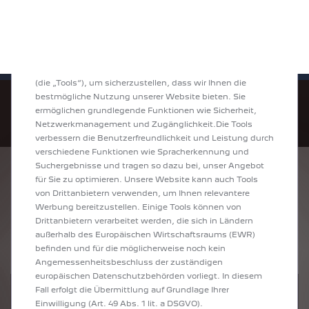
Bis zu 6.000 € staatliche Förderprämie für
Sofort verfügbare PEUGEOT 208 und
WILLKOMMEN BEI PEUGEOT
E-Autos und Plug-In-Hybride. Mehr
2008 zu attraktiven Leasingraten
erfahren >>
entdecken!
Wir verwenden Cookies und/oder andere Tracking-Tools
(die „Tools“), um sicherzustellen, dass wir Ihnen die
bestmögliche Nutzung unserer Website bieten. Sie
ermöglichen grundlegende Funktionen wie Sicherheit,
Netzwerkmanagement und Zugänglichkeit.Die Tools
verbessern die Benutzerfreundlichkeit und Leistung durch
verschiedene Funktionen wie Spracherkennung und
Suchergebnisse und tragen so dazu bei, unser Angebot
ENTDECKEN SIE
für Sie zu optimieren. Unsere Website kann auch Tools
von Drittanbietern verwenden, um Ihnen relevantere
ALLE 208
Werbung bereitzustellen. Einige Tools können von
Drittanbietern verarbeitet werden, die sich in Ländern
NEUWAGEN
außerhalb des Europäischen Wirtschaftsraums (EWR)
befinden und für die möglicherweise noch kein
Angemessenheitsbeschluss der zuständigen
europäischen Datenschutzbehörden vorliegt. In diesem
Fall erfolgt die Übermittlung auf Grundlage Ihrer
Einwilligung (Art. 49 Abs. 1 lit. a DSGVO).