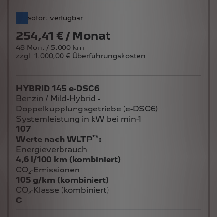
sofort verfügbar
254,41 € / Monat
48 Mon. / 5.000 km
zzgl. 1.000,00 € Überführungskosten
HYBRID 145 e-DSC6
Benzin / Mild-Hybrid -
Doppelkupplungsgetriebe (e-DSC6)
Systemleistung in kW bei min-1
107
**
Werte nach WLTP
:
Energieverbrauch
4,6 l/100 km (kombiniert)
CO₂-Emissionen
105 g/km (kombiniert)
CO₂-Klasse (kombiniert)
C
CO₂-Klasse