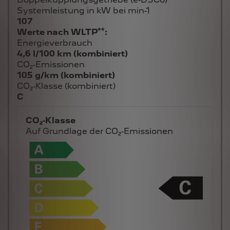
107
**
Werte nach WLTP
:
Energieverbrauch
4,6 l/100 km (kombiniert)
CO₂-Emissionen
105 g/km (kombiniert)
CO₂-Klasse (kombiniert)
C
CO₂-Klasse
Auf Grundlage der CO₂-Emissionen