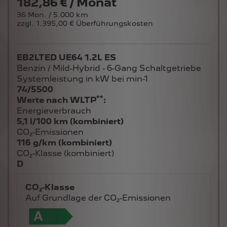
36 Mon. / 5.000 km
zzgl. 1.395,00 € Überführungskosten
EB2LTED UE64 1.2L ES
Benzin / Mild-Hybrid - 6-Gang Schaltgetriebe
Systemleistung in kW bei min-1
74/5500
**
Werte nach WLTP
:
Energieverbrauch
5,1 l/100 km (kombiniert)
CO₂-Emissionen
116 g/km (kombiniert)
CO₂-Klasse (kombiniert)
D
CO₂-Klasse
Auf Grundlage der CO₂-Emissionen