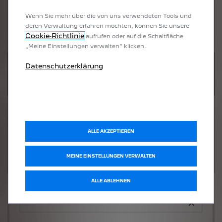
Wenn Sie mehr über die von uns verwendeten Tools und
deren Verwaltung erfahren möchten, können Sie unsere
Cookie‑Richtlinie
aufrufen oder auf die Schaltfläche
„Meine Einstellungen verwalten“ klicken.
UM DIESE GOOGLE MAPS-KARTE
Datenschutzerklärung
ANZUZEIGEN, AKZEPTIEREN SIE BITTE
DIE FÜR MARKETING/WERBUNG
RELEVANTEN-COOKIES.
ALLE AKZEPTIEREN
MEINE EINSTELLUNGEN VERWALTEN
ALLE ABLEHNEN
Welches Fahrzeug möchten Sie?
×
Wo soll das Fahrzeug stehen?