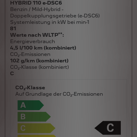
Benzin / Mild-Hybrid -
Doppelkupplungsgetriebe (e-DSC6)
Systemleistung in kW bei min-1
81
**
Werte nach WLTP
:
Energieverbrauch
4,5 l/100 km (kombiniert)
CO₂-Emissionen
102 g/km (kombiniert)
CO₂-Klasse (kombiniert)
C
CO₂-Klasse
Auf Grundlage der CO₂-Emissionen