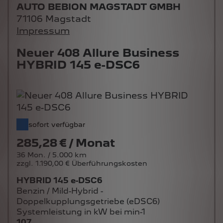
AUTO BEBION MAGSTADT GMBH
71106 Magstadt
Impressum
Neuer 408 Allure Business
HYBRID 145 e-DSC6
sofort verfügbar
285,28 € / Monat
36 Mon. / 5.000 km
zzgl. 1.190,00 € Überführungskosten
HYBRID 145 e-DSC6
Benzin / Mild-Hybrid -
Doppelkupplungsgetriebe (eDSC6)
Systemleistung in kW bei min-1
107