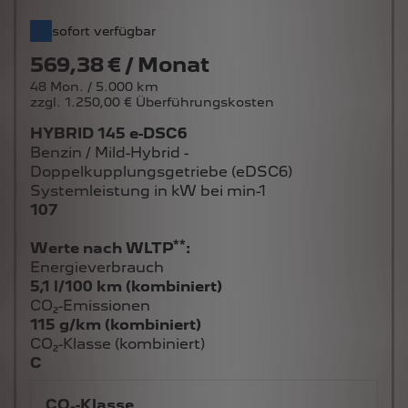
sofort verfügbar
569,38 € / Monat
48 Mon. / 5.000 km
zzgl. 1.250,00 € Überführungskosten
HYBRID 145 e-DSC6
Benzin / Mild-Hybrid -
Doppelkupplungsgetriebe (eDSC6)
Systemleistung in kW bei min-1
107
**
Werte nach WLTP
:
Energieverbrauch
5,1 l/100 km (kombiniert)
CO₂-Emissionen
115 g/km (kombiniert)
CO₂-Klasse (kombiniert)
C
CO₂-Klasse