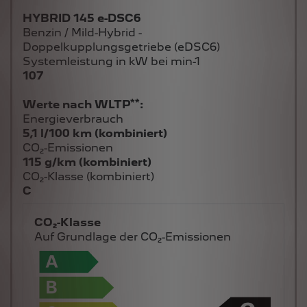
HYBRID 145 e-DSC6
Benzin / Mild-Hybrid -
Doppelkupplungsgetriebe (eDSC6)
Systemleistung in kW bei min-1
107
**
Werte nach WLTP
:
Energieverbrauch
5,1 l/100 km (kombiniert)
CO₂-Emissionen
115 g/km (kombiniert)
CO₂-Klasse (kombiniert)
C
CO₂-Klasse
Auf Grundlage der CO₂-Emissionen