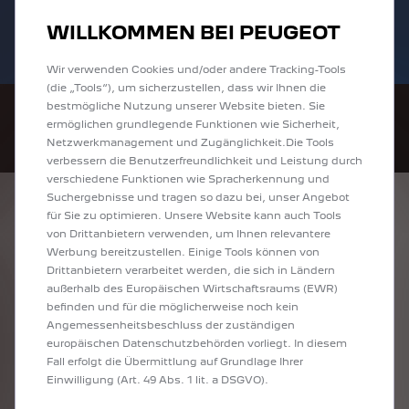
Bis zu 6.000 € staatliche Förderprämie für
Sofort verfügbare PEUGEOT 208 und
WILLKOMMEN BEI PEUGEOT
E-Autos und Plug-In-Hybride. Mehr
2008 zu attraktiven Leasingraten
erfahren >>
entdecken!
Wir verwenden Cookies und/oder andere Tracking-Tools
(die „Tools“), um sicherzustellen, dass wir Ihnen die
bestmögliche Nutzung unserer Website bieten. Sie
ermöglichen grundlegende Funktionen wie Sicherheit,
Netzwerkmanagement und Zugänglichkeit.Die Tools
verbessern die Benutzerfreundlichkeit und Leistung durch
verschiedene Funktionen wie Spracherkennung und
Suchergebnisse und tragen so dazu bei, unser Angebot
ENTDECKEN SIE
für Sie zu optimieren. Unsere Website kann auch Tools
von Drittanbietern verwenden, um Ihnen relevantere
ALLE 408
Werbung bereitzustellen. Einige Tools können von
Drittanbietern verarbeitet werden, die sich in Ländern
NEUWAGEN MIT
außerhalb des Europäischen Wirtschaftsraums (EWR)
befinden und für die möglicherweise noch kein
BENZIN / MILD-
Angemessenheitsbeschluss der zuständigen
europäischen Datenschutzbehörden vorliegt. In diesem
HYBRID ANTRIEB
Fall erfolgt die Übermittlung auf Grundlage Ihrer
Einwilligung (Art. 49 Abs. 1 lit. a DSGVO).