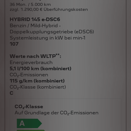
36 Mon. / 5.000 km
zzgl. 1.290,00 € Überführungskosten
HYBRID 145 e-DSC6
Benzin / Mild-Hybrid -
Doppelkupplungsgetriebe (eDSC6)
Systemleistung in kW bei min-1
107
**
Werte nach WLTP
:
Energieverbrauch
5,1 l/100 km (kombiniert)
CO₂-Emissionen
115 g/km (kombiniert)
CO₂-Klasse (kombiniert)
C
CO₂-Klasse
Auf Grundlage der CO₂-Emissionen