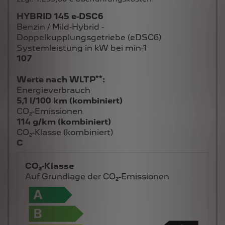
HYBRID 145 e-DSC6
Benzin / Mild-Hybrid -
Doppelkupplungsgetriebe (eDSC6)
Systemleistung in kW bei min-1
107
**
Werte nach WLTP
:
Energieverbrauch
5,1 l/100 km (kombiniert)
CO₂-Emissionen
114 g/km (kombiniert)
CO₂-Klasse (kombiniert)
C
CO₂-Klasse
Auf Grundlage der CO₂-Emissionen