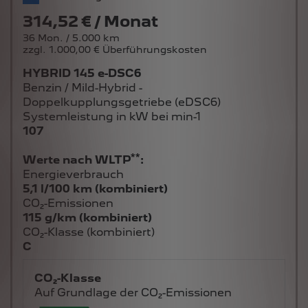
314,52 € / Monat
36 Mon. / 5.000 km
zzgl. 1.000,00 € Überführungskosten
HYBRID 145 e-DSC6
Benzin / Mild-Hybrid -
Doppelkupplungsgetriebe (eDSC6)
Systemleistung in kW bei min-1
107
**
Werte nach WLTP
:
Energieverbrauch
5,1 l/100 km (kombiniert)
CO₂-Emissionen
115 g/km (kombiniert)
CO₂-Klasse (kombiniert)
C
CO₂-Klasse
Auf Grundlage der CO₂-Emissionen