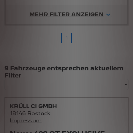
MEHR FILTER ANZEIGEN
1
Suchergebnisse
9 Fahrzeuge entsprechen aktuellem
Filter
KRÜLL CI GMBH
18146 Rostock
Impressum