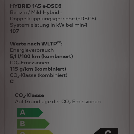
HYBRID 145 e-DSC6
Benzin / Mild-Hybrid -
Doppelkupplungsgetriebe (eDSC6)
Systemleistung in kW bei min-1
107
**
Werte nach WLTP
:
Energieverbrauch
5,1 l/100 km (kombiniert)
CO₂-Emissionen
115 g/km (kombiniert)
CO₂-Klasse (kombiniert)
C
CO₂-Klasse
Auf Grundlage der CO₂-Emissionen