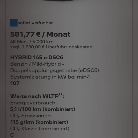
sofort verfügbar
581,77 € / Monat
48 Mon. / 5.000 km
zzgl. 1.290,00 € Überführungskosten
HYBRID 145 e-DSC6
Benzin / Mild-Hybrid -
Doppelkupplungsgetriebe (eDSC6)
Systemleistung in kW bei min-1
107
**
Werte nach WLTP
:
Energieverbrauch
5,1 l/100 km (kombiniert)
CO₂-Emissionen
115 g/km (kombiniert)
CO₂-Klasse (kombiniert)
C