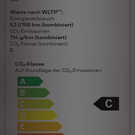
**
Werte nach WLTP
:
Energieverbrauch
5,1 l/100 km (kombiniert)
CO₂-Emissionen
114 g/km (kombiniert)
CO₂-Klasse (kombiniert)
C
CO₂-Klasse
Auf Grundlage der CO₂-Emissionen