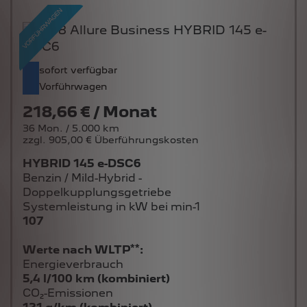
sofort verfügbar
Vorführwagen
218,66 € / Monat
36 Mon. / 5.000 km
zzgl. 905,00 € Überführungskosten
HYBRID 145 e-DSC6
Benzin / Mild-Hybrid -
Doppelkupplungsgetriebe
Systemleistung in kW bei min-1
107
**
Werte nach WLTP
:
Energieverbrauch
5,4 l/100 km (kombiniert)
CO₂-Emissionen