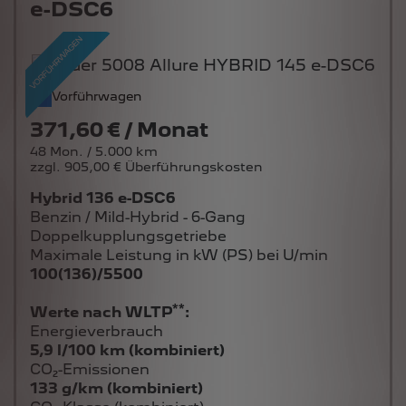
e-DSC6
Vorführwagen
371,60 € / Monat
48 Mon. / 5.000 km
zzgl. 905,00 € Überführungskosten
Hybrid 136 e-DSC6
Benzin / Mild-Hybrid - 6-Gang
Doppelkupplungsgetriebe
Maximale Leistung in kW (PS) bei U/min
100(136)/5500
**
Werte nach WLTP
:
Energieverbrauch
5,9 l/100 km (kombiniert)
CO₂-Emissionen
133 g/km (kombiniert)