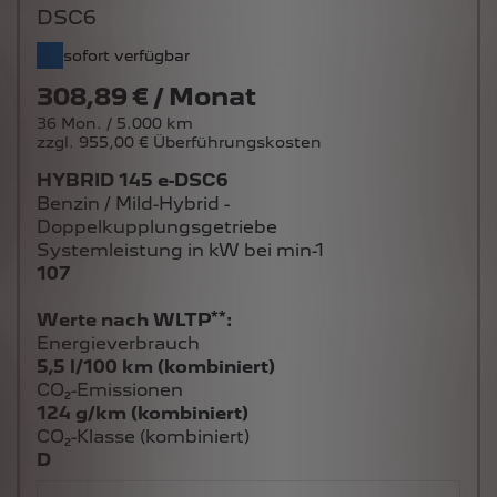
sofort verfügbar
308,89 € / Monat
36 Mon. / 5.000 km
zzgl. 955,00 € Überführungskosten
HYBRID 145 e-DSC6
Benzin / Mild-Hybrid -
Doppelkupplungsgetriebe
Systemleistung in kW bei min-1
107
**
Werte nach WLTP
:
Energieverbrauch
5,5 l/100 km (kombiniert)
CO₂-Emissionen
124 g/km (kombiniert)
CO₂-Klasse (kombiniert)
D