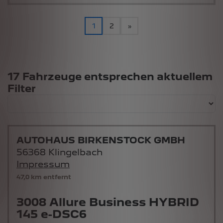
1
2
»
Suchergebnisse
17 Fahrzeuge entsprechen aktuellem
Filter
AUTOHAUS BIRKENSTOCK GMBH
56368 Klingelbach
Impressum
47,0 km entfernt
3008 Allure Business HYBRID
145 e-DSC6