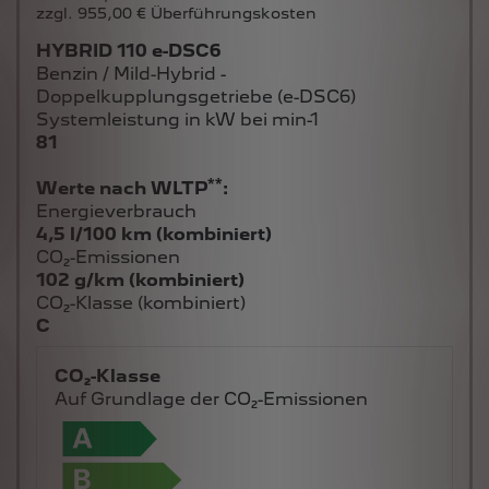
zzgl. 955,00 € Überführungskosten
HYBRID 110 e-DSC6
Benzin / Mild-Hybrid -
Doppelkupplungsgetriebe (e-DSC6)
Systemleistung in kW bei min-1
81
**
Werte nach WLTP
:
Energieverbrauch
4,5 l/100 km (kombiniert)
CO₂-Emissionen
102 g/km (kombiniert)
CO₂-Klasse (kombiniert)
C
CO₂-Klasse
Auf Grundlage der CO₂-Emissionen