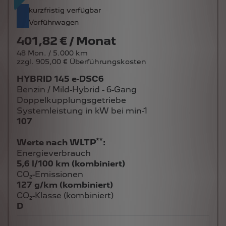
kurzfristig verfügbar
Vorführwagen
401,82 € / Monat
48 Mon. / 5.000 km
zzgl. 905,00 € Überführungskosten
HYBRID 145 e-DSC6
Benzin / Mild-Hybrid - 6-Gang
Doppelkupplungsgetriebe
Systemleistung in kW bei min-1
107
**
Werte nach WLTP
:
Energieverbrauch
5,6 l/100 km (kombiniert)
CO₂-Emissionen
127 g/km (kombiniert)
CO₂-Klasse (kombiniert)
D