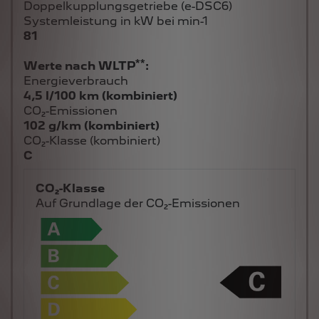
Doppelkupplungsgetriebe (e-DSC6)
Systemleistung in kW bei min-1
81
**
Werte nach WLTP
:
Energieverbrauch
4,5 l/100 km (kombiniert)
CO₂-Emissionen
102 g/km (kombiniert)
CO₂-Klasse (kombiniert)
C
CO₂-Klasse
Auf Grundlage der CO₂-Emissionen