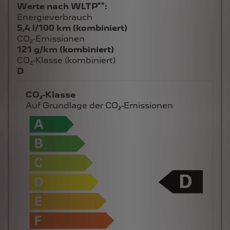
**
Werte nach WLTP
:
Energieverbrauch
5,4 l/100 km (kombiniert)
CO₂-Emissionen
121 g/km (kombiniert)
CO₂-Klasse (kombiniert)
D
CO₂-Klasse
Auf Grundlage der CO₂-Emissionen