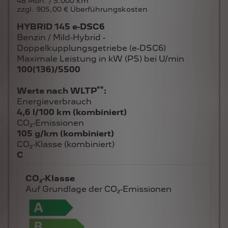
48 Mon. / 5.000 km
zzgl. 905,00 € Überführungskosten
HYBRID 145 e-DSC6
Benzin / Mild-Hybrid -
Doppelkupplungsgetriebe (e-DSC6)
Maximale Leistung in kW (PS) bei U/min
100(136)/5500
**
Werte nach WLTP
:
Energieverbrauch
4,6 l/100 km (kombiniert)
CO₂-Emissionen
105 g/km (kombiniert)
CO₂-Klasse (kombiniert)
C
CO₂-Klasse
Auf Grundlage der CO₂-Emissionen