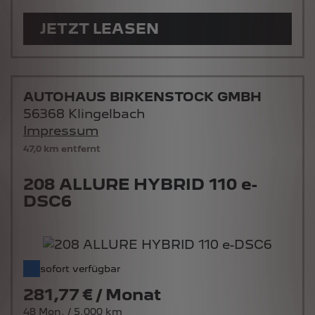
JETZT LEASEN
AUTOHAUS BIRKENSTOCK GMBH
56368 Klingelbach
Impressum
47,0 km entfernt
208 ALLURE HYBRID 110 e-
DSC6
sofort verfügbar
281,77 € / Monat
48 Mon. / 5.000 km