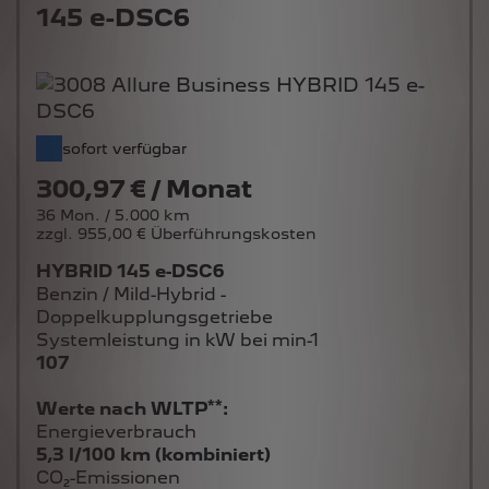
145 e-DSC6
sofort verfügbar
300,97 € / Monat
36 Mon. / 5.000 km
zzgl. 955,00 € Überführungskosten
HYBRID 145 e-DSC6
Benzin / Mild-Hybrid -
Doppelkupplungsgetriebe
Systemleistung in kW bei min-1
107
**
Werte nach WLTP
:
Energieverbrauch
5,3 l/100 km (kombiniert)
CO₂-Emissionen