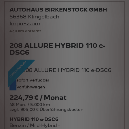
AUTOHAUS BIRKENSTOCK GMBH
56368 Klingelbach
Impressum
47,0 km entfernt
208 ALLURE HYBRID 110 e-
DSC6
sofort verfügbar
Vorführwagen
224,79 € / Monat
48 Mon. / 5.000 km
zzgl. 905,00 € Überführungskosten
HYBRID 110 e-DSC6
Benzin / Mild-Hybrid -