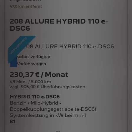
47,0 km entfernt
208 ALLURE HYBRID 110 e-
DSC6
sofort verfügbar
Vorführwagen
230,37 € / Monat
48 Mon. / 5.000 km
zzgl. 905,00 € Überführungskosten
HYBRID 110 e-DSC6
Benzin / Mild-Hybrid -
Doppelkupplungsgetriebe (e-DSC6)
Systemleistung in kW bei min-1
81