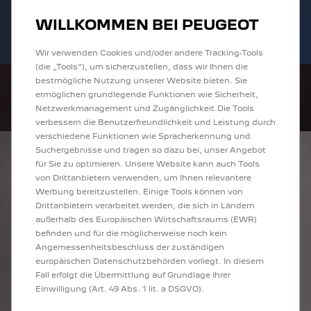
Bis zu 6.000 € staatliche Förderprämie für
Sofort verfügbare PEUGEOT 208 und
WILLKOMMEN BEI PEUGEOT
E-Autos und Plug-In-Hybride. Mehr
2008 zu attraktiven Leasingraten
erfahren >>
entdecken!
Wir verwenden Cookies und/oder andere Tracking-Tools
(die „Tools“), um sicherzustellen, dass wir Ihnen die
bestmögliche Nutzung unserer Website bieten. Sie
ermöglichen grundlegende Funktionen wie Sicherheit,
Netzwerkmanagement und Zugänglichkeit.Die Tools
verbessern die Benutzerfreundlichkeit und Leistung durch
verschiedene Funktionen wie Spracherkennung und
Suchergebnisse und tragen so dazu bei, unser Angebot
ENTDECKEN SIE
für Sie zu optimieren. Unsere Website kann auch Tools
von Drittanbietern verwenden, um Ihnen relevantere
ALLE ANGEBOTE IN
Werbung bereitzustellen. Einige Tools können von
Drittanbietern verarbeitet werden, die sich in Ländern
RÜSSELSHEIM
außerhalb des Europäischen Wirtschaftsraums (EWR)
befinden und für die möglicherweise noch kein
Angemessenheitsbeschluss der zuständigen
europäischen Datenschutzbehörden vorliegt. In diesem
Fall erfolgt die Übermittlung auf Grundlage Ihrer
Einwilligung (Art. 49 Abs. 1 lit. a DSGVO).