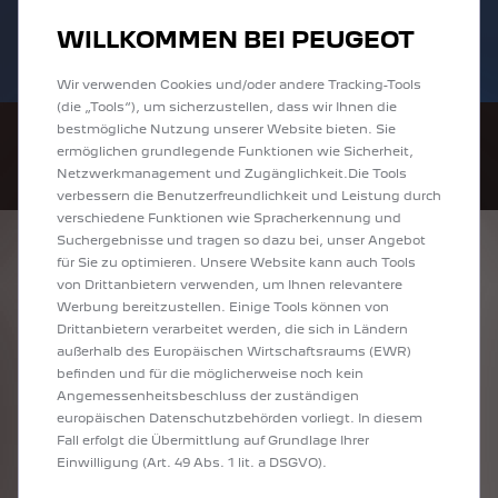
Bis zu 6.000 € staatliche Förderprämie für
Sofort verfügbare PEUGEOT 208 und
WILLKOMMEN BEI PEUGEOT
E-Autos und Plug-In-Hybride. Mehr
2008 zu attraktiven Leasingraten
erfahren >>
entdecken!
Wir verwenden Cookies und/oder andere Tracking-Tools
(die „Tools“), um sicherzustellen, dass wir Ihnen die
bestmögliche Nutzung unserer Website bieten. Sie
ermöglichen grundlegende Funktionen wie Sicherheit,
Netzwerkmanagement und Zugänglichkeit.Die Tools
verbessern die Benutzerfreundlichkeit und Leistung durch
verschiedene Funktionen wie Spracherkennung und
Suchergebnisse und tragen so dazu bei, unser Angebot
ENTDECKEN SIE
für Sie zu optimieren. Unsere Website kann auch Tools
von Drittanbietern verwenden, um Ihnen relevantere
ALLE ANGEBOTE IN
Werbung bereitzustellen. Einige Tools können von
Drittanbietern verarbeitet werden, die sich in Ländern
SCHWERIN
außerhalb des Europäischen Wirtschaftsraums (EWR)
befinden und für die möglicherweise noch kein
Angemessenheitsbeschluss der zuständigen
europäischen Datenschutzbehörden vorliegt. In diesem
Fall erfolgt die Übermittlung auf Grundlage Ihrer
Einwilligung (Art. 49 Abs. 1 lit. a DSGVO).