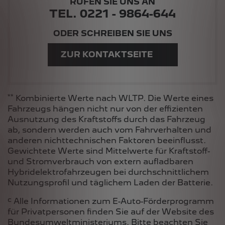
RUFEN SIE UNS AN
TEL. 0221 - 9864-644
ODER SCHREIBEN SIE UNS
ZUR KONTAKTSEITE
**
Kombinierte Werte nach WLTP. Die Werte eines
Fahrzeugs hängen nicht nur von der effizienten
Ausnutzung des Kraftstoffs durch das Fahrzeug
ab, sondern werden auch vom Fahrverhalten und
anderen nichttechnischen Faktoren beeinflusst.
Gewichtete Werte sind Mittelwerte für Kraftstoff-
und Stromverbrauch von extern aufladbaren
Hybridelektrofahrzeugen bei durchschnittlichem
Nutzungsprofil und täglichem Laden der Batterie.
c
Alle Informationen zum E-Auto-Förderprogramm
für Privatpersonen finden Sie auf der Website des
Bundesumweltministeriums
. Bitte beachten Sie