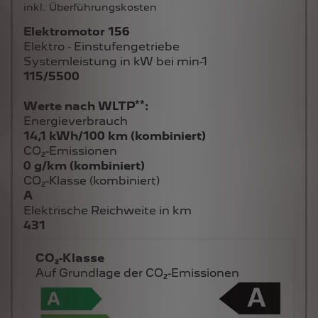
inkl. Überführungskosten
Elektromotor 156
Elektro - Einstufengetriebe
Systemleistung in kW bei min-1
115/5500
**
Werte nach WLTP
:
Energieverbrauch
14,1 kWh/100 km (kombiniert)
CO₂-Emissionen
0 g/km (kombiniert)
CO₂-Klasse (kombiniert)
A
Elektrische Reichweite in km
431
CO₂-Klasse
Auf Grundlage der CO₂-Emissionen