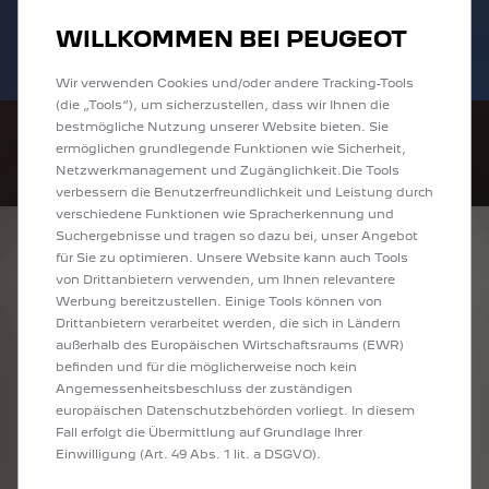
Bis zu 6.000 € staatliche Förderprämie für
Sofort verfügbare PEUGEOT 208 und
WILLKOMMEN BEI PEUGEOT
E-Autos und Plug-In-Hybride. Mehr
2008 zu attraktiven Leasingraten
erfahren >>
entdecken!
Wir verwenden Cookies und/oder andere Tracking-Tools
(die „Tools“), um sicherzustellen, dass wir Ihnen die
bestmögliche Nutzung unserer Website bieten. Sie
ermöglichen grundlegende Funktionen wie Sicherheit,
Netzwerkmanagement und Zugänglichkeit.Die Tools
verbessern die Benutzerfreundlichkeit und Leistung durch
verschiedene Funktionen wie Spracherkennung und
Suchergebnisse und tragen so dazu bei, unser Angebot
ENTDECKEN SIE
für Sie zu optimieren. Unsere Website kann auch Tools
von Drittanbietern verwenden, um Ihnen relevantere
ALLE ANGEBOTE IN
Werbung bereitzustellen. Einige Tools können von
Drittanbietern verarbeitet werden, die sich in Ländern
WOLFENBÜTTEL
außerhalb des Europäischen Wirtschaftsraums (EWR)
befinden und für die möglicherweise noch kein
Angemessenheitsbeschluss der zuständigen
europäischen Datenschutzbehörden vorliegt. In diesem
Fall erfolgt die Übermittlung auf Grundlage Ihrer
Einwilligung (Art. 49 Abs. 1 lit. a DSGVO).