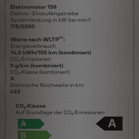
Elektromotor 156
Elektro - Einstufengetriebe
Systemleistung in kW bei min-1
115/5500
**
Werte nach WLTP
:
Energieverbrauch
14,0 kWh/100 km (kombiniert)
CO₂-Emissionen
0 g/km (kombiniert)
CO₂-Klasse (kombiniert)
A
Elektrische Reichweite in km
433
CO₂-Klasse
Auf Grundlage der CO₂-Emissionen