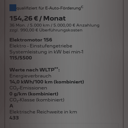
c
qualifiziert für E-Auto-Förderung
154,26 € / Monat
36 Mon. / 5.000 km / 5.000,00 € Anzahlung
zzgl. 990,00 € Überführungskosten
Elektromotor 156
Elektro - Einstufengetriebe
Systemleistung in kW bei min-1
115/5500
**
Werte nach WLTP
:
Energieverbrauch
14,0 kWh/100 km (kombiniert)
CO₂-Emissionen
0 g/km (kombiniert)
CO₂-Klasse (kombiniert)
A
Elektrische Reichweite in km
433