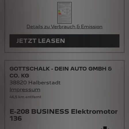
Details zu Verbrauch & Emission
JETZT LEASEN
GOTTSCHALK - DEIN AUTO GMBH &
CO. KG
38820 Halberstadt
Impressum
46,5 km entfernt
E-208 BUSINESS Elektromotor
136