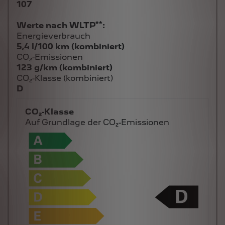
107
**
Werte nach WLTP
:
Energieverbrauch
5,4 l/100 km (kombiniert)
CO₂-Emissionen
123 g/km (kombiniert)
CO₂-Klasse (kombiniert)
D
CO₂-Klasse
Auf Grundlage der CO₂-Emissionen