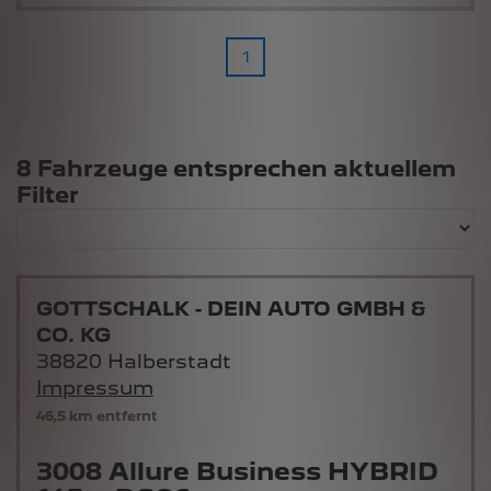
1
Suchergebnisse
8 Fahrzeuge entsprechen aktuellem
Filter
GOTTSCHALK - DEIN AUTO GMBH &
CO. KG
38820 Halberstadt
Impressum
46,5 km entfernt
3008 Allure Business HYBRID