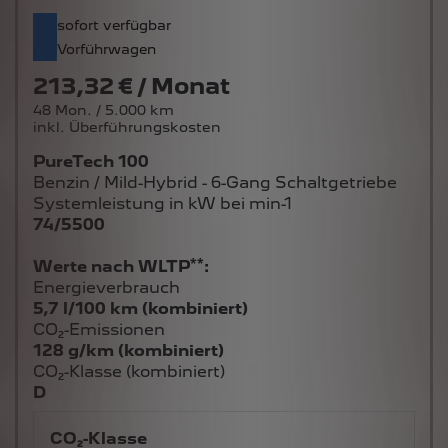
sofort verfügbar
Vorführwagen
213,32 € / Monat
48 Mon. / 5.000 km
inkl. Überführungskosten
PureTech 100
Benzin / Mild-Hybrid - 6-Gang Schaltgetriebe
Systemleistung in kW bei min-1
74/5500
**
Werte nach WLTP
:
Energieverbrauch
5,7 l/100 km (kombiniert)
CO₂-Emissionen
128 g/km (kombiniert)
CO₂-Klasse (kombiniert)
D
CO₂-Klasse