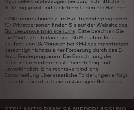
Hybridelektrofahrzeugen bei durchschnittlichem
Nutzungsprofil und täglichem Laden der Batterie.
c
Alle Informationen zum E-Auto-Förderprogramm
für Privatpersonen finden Sie auf der Website des
Bundesumweltministeriums
. Bitte beachten Sie
die Mindesthaltedauer von 36 Monaten. Eine
Laufzeit von 24 Monaten bei KM-Leasingverträgen
berechtigt nicht zu einer Förderung durch das E-
Auto-Förderprogramm. Die Berechnung der
staatlichen Förderung ist überschlägig und
unverbindlich. Eine rechtsverbindliche
Entscheidung über staatliche Förderungen erfolgt
ausschließlich durch die zuständigen Behörden.
STELLANTIS BANK SA NIEDERLASSUNG
DEUTSCHLAND
Siemensstraße 10
63263 Neu-Isenburg