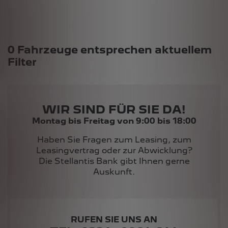
Suchergebnisse
0 Fahrzeuge entsprechen aktuellem
Filter
WIR SIND FÜR SIE DA!
Montag bis Freitag von 9:00 bis 18:00
Haben Sie Fragen zum Leasing, zum
Leasingvertrag oder zur Abwicklung?
Die Stellantis Bank gibt Ihnen gerne
Auskunft.
RUFEN SIE UNS AN