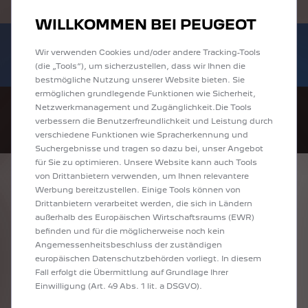
Händlerbereich von Autohaus Koch GmbH
WILLKOMMEN BEI PEUGEOT
Bis zu 6.000 € staatliche Förderprämie für
Sofort verfügbare PEUGEOT 208 und
E-Autos und Plug-In-Hybride. Mehr
Wir verwenden Cookies und/oder andere Tracking-Tools
2008 zu attraktiven Leasingraten
(die „Tools“), um sicherzustellen, dass wir Ihnen die
erfahren >>
entdecken!
bestmögliche Nutzung unserer Website bieten. Sie
ermöglichen grundlegende Funktionen wie Sicherheit,
Netzwerkmanagement und Zugänglichkeit.Die Tools
verbessern die Benutzerfreundlichkeit und Leistung durch
verschiedene Funktionen wie Spracherkennung und
Suchergebnisse und tragen so dazu bei, unser Angebot
für Sie zu optimieren. Unsere Website kann auch Tools
von Drittanbietern verwenden, um Ihnen relevantere
ENTDECKEN SIE
Werbung bereitzustellen. Einige Tools können von
Drittanbietern verarbeitet werden, die sich in Ländern
ALLE E-208
außerhalb des Europäischen Wirtschaftsraums (EWR)
befinden und für die möglicherweise noch kein
VORFÜHRWAGEN
Angemessenheitsbeschluss der zuständigen
europäischen Datenschutzbehörden vorliegt. In diesem
VON AUTOHAUS
Fall erfolgt die Übermittlung auf Grundlage Ihrer
KOCH GMBH
Einwilligung (Art. 49 Abs. 1 lit. a DSGVO).