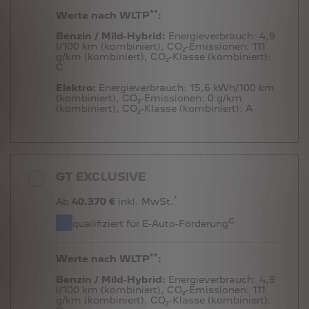
**
Werte nach WLTP
:
Benzin / Mild-Hybrid:
Energieverbrauch:
4,9
l/100 km (kombiniert),
CO₂-Emissionen:
111
g/km (kombiniert),
CO₂-Klasse (kombiniert):
C
Elektro:
Energieverbrauch:
15,6 kWh/100 km
(kombiniert),
CO₂-Emissionen:
0 g/km
(kombiniert),
CO₂-Klasse (kombiniert):
A
GT EXCLUSIVE
*
Ab
40.370 €
inkl. MwSt.
c
qualifiziert für E-Auto-Förderung
**
Werte nach WLTP
:
Benzin / Mild-Hybrid:
Energieverbrauch:
4,9
l/100 km (kombiniert),
CO₂-Emissionen:
111
g/km (kombiniert),
CO₂-Klasse (kombiniert):