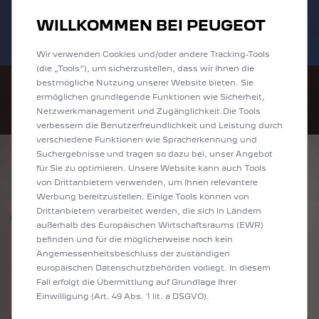
Bis zu 6.000 € staatliche Förderprämie für
Sofort verfügbare PEUGEOT 208 und
WILLKOMMEN BEI PEUGEOT
E-Autos und Plug-In-Hybride. Mehr
2008 zu attraktiven Leasingraten
erfahren >>
entdecken!
Wir verwenden Cookies und/oder andere Tracking-Tools
(die „Tools“), um sicherzustellen, dass wir Ihnen die
bestmögliche Nutzung unserer Website bieten. Sie
ermöglichen grundlegende Funktionen wie Sicherheit,
Netzwerkmanagement und Zugänglichkeit.Die Tools
verbessern die Benutzerfreundlichkeit und Leistung durch
verschiedene Funktionen wie Spracherkennung und
ZURÜCK
Suchergebnisse und tragen so dazu bei, unser Angebot
PEUGEOT 2008 STYLE
für Sie zu optimieren. Unsere Website kann auch Tools
*
32.160 €
inkl. MwSt.
von Drittanbietern verwenden, um Ihnen relevantere
Werbung bereitzustellen. Einige Tools können von
Drittanbietern verarbeitet werden, die sich in Ländern
Nur förderfähige Modelle anzeigen
außerhalb des Europäischen Wirtschaftsraums (EWR)
befinden und für die möglicherweise noch kein
Angemessenheitsbeschluss der zuständigen
europäischen Datenschutzbehörden vorliegt. In diesem
Fall erfolgt die Übermittlung auf Grundlage Ihrer
Einwilligung (Art. 49 Abs. 1 lit. a DSGVO).