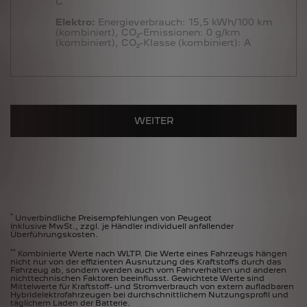
C
Elektro:
Energieverbrauch:
15,5 kWh/100 km
(kombiniert),
CO₂-Emissionen:
0 g/km
(kombiniert),
CO₂-Klasse (kombiniert):
A
WEITER
*
Unverbindliche Preisempfehlungen von Peugeot
Inklusive MwSt., zzgl. je Händler individuell anfallender
Überführungskosten.
**
Kombinierte Werte nach WLTP. Die Werte eines Fahrzeugs hängen
nicht nur von der effizienten Ausnutzung des Kraftstoffs durch das
Fahrzeug ab, sondern werden auch vom Fahrverhalten und anderen
nichttechnischen Faktoren beeinflusst. Gewichtete Werte sind
Mittelwerte für Kraftstoff- und Stromverbrauch von extern aufladbaren
Hybridelektrofahrzeugen bei durchschnittlichem Nutzungsprofil und
täglichem Laden der Batterie.