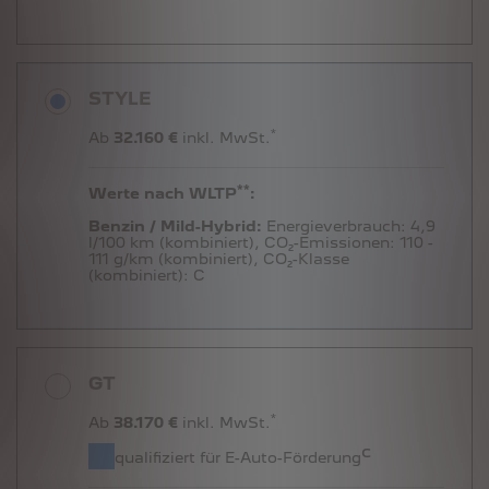
STYLE
*
Ab
32.160 €
inkl. MwSt.
**
Werte nach WLTP
:
Benzin / Mild-Hybrid:
Energieverbrauch:
4,9
l/100 km (kombiniert),
CO₂-Emissionen:
110 -
111 g/km (kombiniert),
CO₂-Klasse
(kombiniert):
C
GT
*
Ab
38.170 €
inkl. MwSt.
c
qualifiziert für E-Auto-Förderung