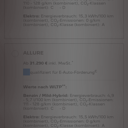
110 - 128 g/km (kombiniert),
CO₂-Klassen
(kombiniert):
C
- D
Elektro:
Energieverbrauch:
15,3 kWh/100 km
(kombiniert),
CO₂-Emissionen:
0 g/km
(kombiniert),
CO₂-Klasse (kombiniert):
A
ALLURE
*
Ab
31.290 €
inkl. MwSt.
c
qualifiziert für E-Auto-Förderung
**
Werte nach WLTP
:
Benzin / Mild-Hybrid:
Energieverbrauch:
4,9
- 5,7 l/100 km (kombiniert),
CO₂-Emissionen:
111 - 128 g/km (kombiniert),
CO₂-Klassen
(kombiniert):
C
- D
Elektro:
Energieverbrauch:
15,5 kWh/100 km
(kombiniert),
CO₂-Emissionen:
0 g/km
(kombiniert),
CO₂-Klasse (kombiniert):
A