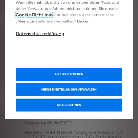
Wenn Sie mehr über die von uns verwendeten Tools und
deren Verwaltung erfahren möchten, können Sie unsere
Cookie‑Richtlinie
aufrufen oder auf die Schaltfläche
„Meine Einstellungen verwalten“ klicken.
Datenschutzerklärung
BITTE WÄHLEN SIE IHRE
AUSSTATTUNGSLINIE:
ALLE AKZEPTIEREN
BUSINESS
MEINE EINSTELLUNGEN VERWALTEN
*
Ab
29.890 €
inkl. MwSt.
c
ALLE ABLEHNEN
qualifiziert für E-Auto-Förderung
**
Werte nach WLTP
:
Benzin / Mild-Hybrid:
Energieverbrauch:
4,9
- 5,7 l/100 km (kombiniert),
CO₂-Emissionen: