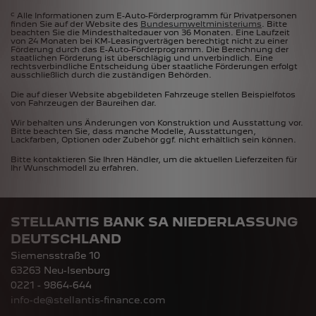
c
Alle Informationen zum E-Auto-Förderprogramm für Privatpersonen
finden Sie auf der Website des
Bundesumweltministeriums
. Bitte
beachten Sie die Mindesthaltedauer von 36 Monaten. Eine Laufzeit
von 24 Monaten bei KM-Leasingverträgen berechtigt nicht zu einer
Förderung durch das E-Auto-Förderprogramm. Die Berechnung der
staatlichen Förderung ist überschlägig und unverbindlich. Eine
rechtsverbindliche Entscheidung über staatliche Förderungen erfolgt
ausschließlich durch die zuständigen Behörden.
Die auf dieser Website abgebildeten Fahrzeuge stellen Beispielfotos
von Fahrzeugen der Baureihen dar.
Wir behalten uns Änderungen von Konstruktion und Ausstattung vor.
Bitte beachten Sie, dass manche Modelle, Ausstattungen,
Lackfarben, Optionen oder Zubehör ggf. nicht erhältlich sein können.
Bitte kontaktieren Sie Ihren Händler, um die aktuellen Lieferzeiten für
Ihr Wunschmodell zu erfahren.
STELLANTIS BANK SA NIEDERLASSUNG
DEUTSCHLAND
Siemensstraße 10
63263 Neu-Isenburg
0221 - 9864-644
info-de@stellantis-finance.com