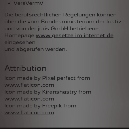
VersVermV
Die berufsrechtlichen Regelungen können
über die vom Bundesministerium der Justiz
und von der juris GmbH betriebene
Homepage
www.gesetze-im-internet.de
eingesehen
und abgerufen werden.
Attribution
Icon made by
Pixel perfect
from
www.flaticon.com
Icon made by
Kiranshastry
from
www.flaticon.com
Icon made by
Freepik
from
www.flaticon.com