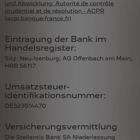
und Abwicklung; Autorité de contrôle
prudentiel et de résolution - ACPR
(acpr.banque-france.fr)
Eintragung der Bank im
Handelsregister:
Sitz: Neu-Isenburg; AG Offenbach am Main,
HRB 56117
Umsatzsteuer­
identifikationsnummer:
DE323514470
Versicherungsvermittlung
Die Stellantis Bank SA Niederlassung