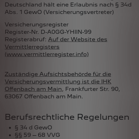
Deutschland hält eine Erlaubnis nach § 34d
Abs. 1 GewO (Versicherungsvertreter)
Versicherungsregister
Register-Nr. D-A0GG-YHIIN-99
Registerabruf:
Auf der Website des
Vermittlerregisters
(www.vermittlerregister.info)
Zuständige Aufsichtsbehörde für die
Versicherungsvermittlung ist die IHK
Offenbach am Main
, Frankfurter Str. 90,
63067 Offenbach am Main.
Berufsrechtliche Regelungen
§ 34 d GewO
§§ 59 – 68 VVG