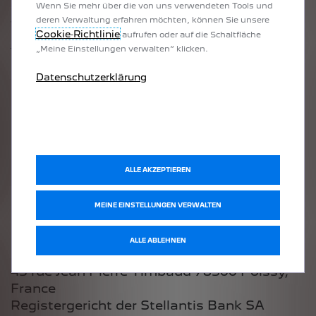
Wenn Sie mehr über die von uns verwendeten Tools und
63263 Neu-Isenburg
deren Verwaltung erfahren möchten, können Sie unsere
Tel. +49 6102 833 999 0
Cookie‑Richtlinie
aufrufen oder auf die Schaltfläche
info-de@stellantis-finance.com
„Meine Einstellungen verwalten“ klicken.
Datenschutzerklärung
Bankverbindung:
BIC COBADEFFXXX
IBAN DE14 5004 0000 0600 0418 00
Niederlassungsleitung:
ALLE AKZEPTIEREN
Kornelis Panman
MEINE EINSTELLUNGEN VERWALTEN
Hauptniederlassung:
ALLE ABLEHNEN
43 rue Jean Pierre Timbaud 78300 Poissy,
France
Registergericht der Stellantis Bank SA