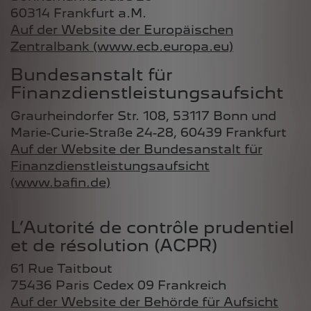
60314 Frankfurt a.M.
Auf der Website der Europäischen
Zentralbank (www.ecb.europa.eu)
Bundesanstalt für
Finanzdienstleistungsaufsicht
Graurheindorfer Str. 108, 53117 Bonn und
Marie-Curie-Straße 24-28, 60439 Frankfurt
Auf der Website der Bundesanstalt für
Finanzdienstleistungsaufsicht
(www.bafin.de)
L’Autorité de contrôle prudentiel
et de résolution (ACPR)
61 Rue Taitbout
75436 Paris Cedex 09 Frankreich
Auf der Website der Behörde für Aufsicht