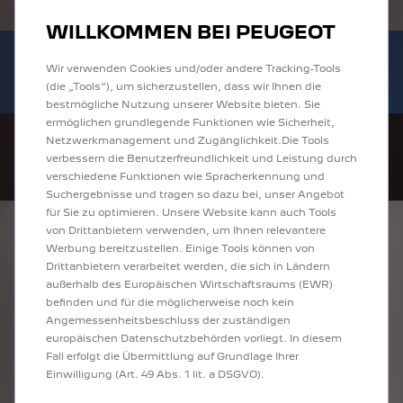
Händlerbereich von Autohaus Koch GmbH
WILLKOMMEN BEI PEUGEOT
Bis zu 6.000 € staatliche Förderprämie für
Sofort verfügbare PEUGEOT 208 und
E-Autos und Plug-In-Hybride. Mehr
Wir verwenden Cookies und/oder andere Tracking-Tools
2008 zu attraktiven Leasingraten
(die „Tools“), um sicherzustellen, dass wir Ihnen die
erfahren >>
entdecken!
bestmögliche Nutzung unserer Website bieten. Sie
ermöglichen grundlegende Funktionen wie Sicherheit,
Netzwerkmanagement und Zugänglichkeit.Die Tools
verbessern die Benutzerfreundlichkeit und Leistung durch
verschiedene Funktionen wie Spracherkennung und
Suchergebnisse und tragen so dazu bei, unser Angebot
für Sie zu optimieren. Unsere Website kann auch Tools
von Drittanbietern verwenden, um Ihnen relevantere
IMPRESSUM
Werbung bereitzustellen. Einige Tools können von
Drittanbietern verarbeitet werden, die sich in Ländern
außerhalb des Europäischen Wirtschaftsraums (EWR)
Stellantis Bank SA
befinden und für die möglicherweise noch kein
Angemessenheitsbeschluss der zuständigen
Niederlassung Deutschland
europäischen Datenschutzbehörden vorliegt. In diesem
Sitz der Niederlassung
Fall erfolgt die Übermittlung auf Grundlage Ihrer
Einwilligung (Art. 49 Abs. 1 lit. a DSGVO).
Siemensstraße 10