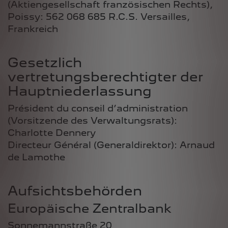
(Aktiengesellschaft französischen Rechts),
Poissy: 562 068 685 R.C.S. Versailles,
Frankreich
Gesetzlich
vertretungsberechtigter der
Hauptniederlassung
Président du conseil d’administration
(Vorsitzende des Verwaltungsrats):
Charlotte Dennery
Directeur Général (Generaldirektor): Arnaud
de Lamothe
Aufsichtsbehörden
Europäische Zentralbank
Sonnemannstraße 20