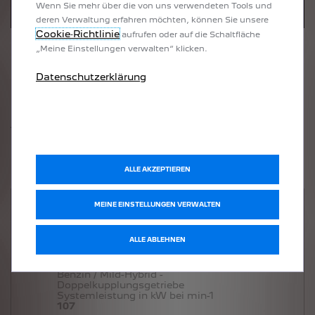
Wenn Sie mehr über die von uns verwendeten Tools und
deren Verwaltung erfahren möchten, können Sie unsere
Cookie‑Richtlinie
aufrufen oder auf die Schaltfläche
„Meine Einstellungen verwalten“ klicken.
Datenschutzerklärung
PEUGEOT 308
ALLURE
|
Diesel, 8-Stufen-Automatikgetriebe
Motorisierung
ALLE AKZEPTIEREN
MEINE EINSTELLUNGEN VERWALTEN
HYBRID 145
Hybrid, Doppelkupplungsgetriebe
ALLE ABLEHNEN
*
Ab
36.160 €
inkl. MwSt.
HYBRID 145
Benzin / Mild-Hybrid -
Doppelkupplungsgetriebe
Systemleistung in kW bei min-1
107