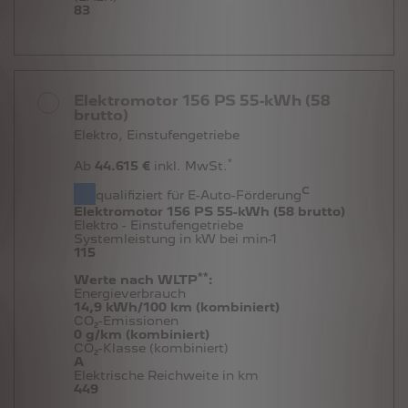
83
Elektromotor 156 PS 55-kWh (58
brutto)
Elektro, Einstufengetriebe
*
Ab
44.615 €
inkl. MwSt.
c
qualifiziert für E-Auto-Förderung
Elektromotor 156 PS 55-kWh (58 brutto)
Elektro - Einstufengetriebe
Systemleistung in kW bei min-1
115
**
Werte nach WLTP
:
Energieverbrauch
14,9 kWh/100 km (kombiniert)
CO₂-Emissionen
0 g/km (kombiniert)
CO₂-Klasse (kombiniert)
A
Elektrische Reichweite in km
449