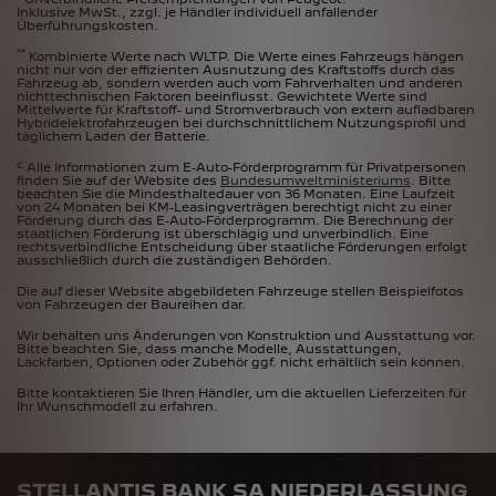
Inklusive MwSt., zzgl. je Händler individuell anfallender
Überführungskosten.
**
Kombinierte Werte nach WLTP. Die Werte eines Fahrzeugs hängen
nicht nur von der effizienten Ausnutzung des Kraftstoffs durch das
Fahrzeug ab, sondern werden auch vom Fahrverhalten und anderen
nichttechnischen Faktoren beeinflusst. Gewichtete Werte sind
Mittelwerte für Kraftstoff- und Stromverbrauch von extern aufladbaren
Hybridelektrofahrzeugen bei durchschnittlichem Nutzungsprofil und
täglichem Laden der Batterie.
c
Alle Informationen zum E-Auto-Förderprogramm für Privatpersonen
finden Sie auf der Website des
Bundesumweltministeriums
. Bitte
beachten Sie die Mindesthaltedauer von 36 Monaten. Eine Laufzeit
von 24 Monaten bei KM-Leasingverträgen berechtigt nicht zu einer
Förderung durch das E-Auto-Förderprogramm. Die Berechnung der
staatlichen Förderung ist überschlägig und unverbindlich. Eine
rechtsverbindliche Entscheidung über staatliche Förderungen erfolgt
ausschließlich durch die zuständigen Behörden.
Die auf dieser Website abgebildeten Fahrzeuge stellen Beispielfotos
von Fahrzeugen der Baureihen dar.
Wir behalten uns Änderungen von Konstruktion und Ausstattung vor.
Bitte beachten Sie, dass manche Modelle, Ausstattungen,
Lackfarben, Optionen oder Zubehör ggf. nicht erhältlich sein können.
Bitte kontaktieren Sie Ihren Händler, um die aktuellen Lieferzeiten für
Ihr Wunschmodell zu erfahren.
STELLANTIS BANK SA NIEDERLASSUNG