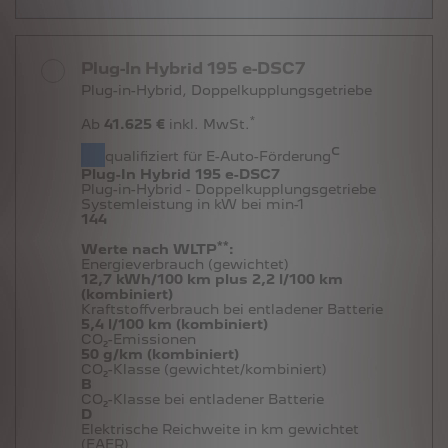
Plug-In Hybrid 195 e-DSC7
Plug-in-Hybrid, Doppelkupplungsgetriebe
*
Ab
41.625 €
inkl. MwSt.
c
qualifiziert für E-Auto-Förderung
Plug-In Hybrid 195 e-DSC7
Plug-in-Hybrid - Doppelkupplungsgetriebe
Systemleistung in kW bei min-1
144
**
Werte nach WLTP
:
Energieverbrauch (gewichtet)
12,7 kWh/100 km plus 2,2 l/100 km
(kombiniert)
Kraftstoffverbrauch bei entladener Batterie
5,4 l/100 km (kombiniert)
CO₂-Emissionen
50 g/km (kombiniert)
CO₂-Klasse (gewichtet/kombiniert)
B
CO₂-Klasse bei entladener Batterie
D
Elektrische Reichweite in km gewichtet
(EAER)