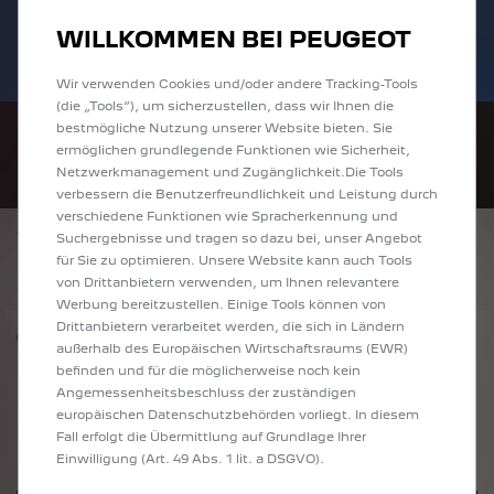
Bis zu 6.000 € staatliche Förderprämie für
Sofort verfügbare PEUGEOT 208 und
WILLKOMMEN BEI PEUGEOT
E-Autos und Plug-In-Hybride. Mehr
2008 zu attraktiven Leasingraten
erfahren >>
entdecken!
Wir verwenden Cookies und/oder andere Tracking-Tools
(die „Tools“), um sicherzustellen, dass wir Ihnen die
bestmögliche Nutzung unserer Website bieten. Sie
ermöglichen grundlegende Funktionen wie Sicherheit,
Netzwerkmanagement und Zugänglichkeit.Die Tools
verbessern die Benutzerfreundlichkeit und Leistung durch
verschiedene Funktionen wie Spracherkennung und
ZURÜCK
Suchergebnisse und tragen so dazu bei, unser Angebot
PEUGEOT 308 ALLURE DIESEL 130
für Sie zu optimieren. Unsere Website kann auch Tools
*
37.440 €
inkl. MwSt.
von Drittanbietern verwenden, um Ihnen relevantere
Werbung bereitzustellen. Einige Tools können von
Drittanbietern verarbeitet werden, die sich in Ländern
Nur förderfähige Modelle anzeigen
außerhalb des Europäischen Wirtschaftsraums (EWR)
befinden und für die möglicherweise noch kein
Angemessenheitsbeschluss der zuständigen
europäischen Datenschutzbehörden vorliegt. In diesem
Fall erfolgt die Übermittlung auf Grundlage Ihrer
Einwilligung (Art. 49 Abs. 1 lit. a DSGVO).