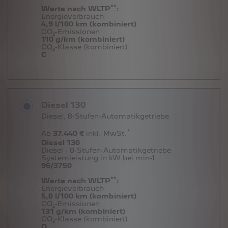
**
Werte nach WLTP
:
Energieverbrauch
4,9 l/100 km (kombiniert)
CO₂-Emissionen
110 g/km (kombiniert)
CO₂-Klasse (kombiniert)
C
Diesel 130
Diesel, 8-Stufen-Automatikgetriebe
*
Ab
37.440 €
inkl. MwSt.
Diesel 130
Diesel - 8-Stufen-Automatikgetriebe
Systemleistung in kW bei min-1
96/3750
**
Werte nach WLTP
:
Energieverbrauch
5,0 l/100 km (kombiniert)
CO₂-Emissionen
131 g/km (kombiniert)
CO₂-Klasse (kombiniert)
D