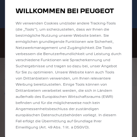
Bis zu 6.000 € staatliche Förderprämie für
Sofort verfügbare PEUGEOT 208 und
WILLKOMMEN BEI PEUGEOT
E-Autos und Plug-In-Hybride. Mehr
2008 zu attraktiven Leasingraten
erfahren >>
entdecken!
Wir verwenden Cookies und/oder andere Tracking-Tools
(die „Tools“), um sicherzustellen, dass wir Ihnen die
bestmögliche Nutzung unserer Website bieten. Sie
ermöglichen grundlegende Funktionen wie Sicherheit,
Netzwerkmanagement und Zugänglichkeit.Die Tools
verbessern die Benutzerfreundlichkeit und Leistung durch
verschiedene Funktionen wie Spracherkennung und
ZURÜCK
Suchergebnisse und tragen so dazu bei, unser Angebot
PEUGEOT 308 GT EXCLUSIVE DIESEL 130
für Sie zu optimieren. Unsere Website kann auch Tools
*
42.950 €
inkl. MwSt.
von Drittanbietern verwenden, um Ihnen relevantere
Werbung bereitzustellen. Einige Tools können von
Drittanbietern verarbeitet werden, die sich in Ländern
Nur förderfähige Modelle anzeigen
außerhalb des Europäischen Wirtschaftsraums (EWR)
befinden und für die möglicherweise noch kein
Angemessenheitsbeschluss der zuständigen
europäischen Datenschutzbehörden vorliegt. In diesem
Fall erfolgt die Übermittlung auf Grundlage Ihrer
Einwilligung (Art. 49 Abs. 1 lit. a DSGVO).