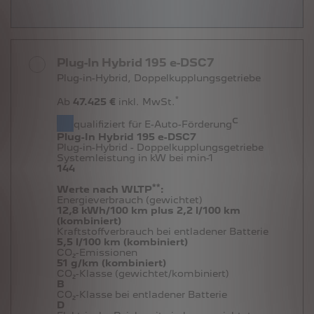
Plug-In Hybrid 195 e-DSC7
Plug-in-Hybrid, Doppelkupplungsgetriebe
*
Ab
47.425 €
inkl. MwSt.
c
qualifiziert für E-Auto-Förderung
Plug-In Hybrid 195 e-DSC7
Plug-in-Hybrid - Doppelkupplungsgetriebe
Systemleistung in kW bei min-1
144
**
Werte nach WLTP
:
Energieverbrauch (gewichtet)
12,8 kWh/100 km plus 2,2 l/100 km
(kombiniert)
Kraftstoffverbrauch bei entladener Batterie
5,5 l/100 km (kombiniert)
CO₂-Emissionen
51 g/km (kombiniert)
CO₂-Klasse (gewichtet/kombiniert)
B
CO₂-Klasse bei entladener Batterie
D