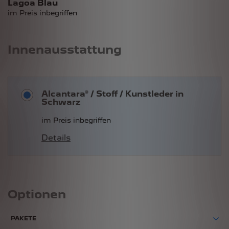
Lagoa Blau
im Preis inbegriffen
Innenausstattung
Alcantara® / Stoff / Kunstleder in
Schwarz
im Preis inbegriffen
Details
Optionen
PAKETE