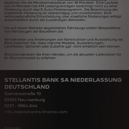
beachten Sie die Mindesthaltedauer von 36 Monaten. Eine Laufzeit
von 24 Monaten bei KM-Leasingverträgen berechtigt nicht zu einer
Förderung durch das E-Auto-Förderprogramm. Die Berechnung der
staatlichen Förderung ist überschlägig und unverbindlich. Eine
rechtsverbindliche Entscheidung über staatliche Förderungen erfolgt
ausschließlich durch die zuständigen Behörden.
Die auf dieser Website abgebildeten Fahrzeuge stellen Beispielfotos
von Fahrzeugen der Baureihen dar.
Wir behalten uns Änderungen von Konstruktion und Ausstattung vor.
Bitte beachten Sie, dass manche Modelle, Ausstattungen,
Lackfarben, Optionen oder Zubehör ggf. nicht erhältlich sein können.
Bitte kontaktieren Sie Ihren Händler, um die aktuellen Lieferzeiten für
Ihr Wunschmodell zu erfahren.
STELLANTIS BANK SA NIEDERLASSUNG
DEUTSCHLAND
Siemensstraße 10
63263 Neu-Isenburg
0221 - 9864-644
info-de@stellantis-finance.com
Kontakt