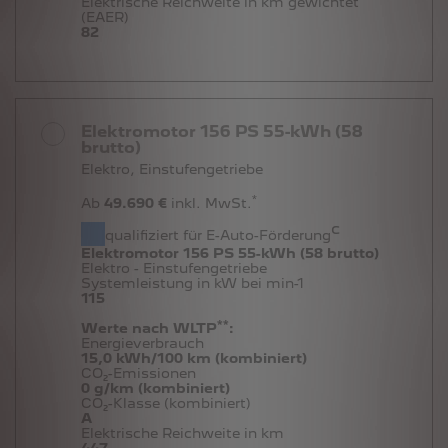
Elektrische Reichweite in km gewichtet
(EAER)
82
Elektromotor 156 PS 55-kWh (58
brutto)
Elektro, Einstufengetriebe
*
Ab
49.690 €
inkl. MwSt.
c
qualifiziert für E-Auto-Förderung
Elektromotor 156 PS 55-kWh (58 brutto)
Elektro - Einstufengetriebe
Systemleistung in kW bei min-1
115
**
Werte nach WLTP
:
Energieverbrauch
15,0 kWh/100 km (kombiniert)
CO₂-Emissionen
0 g/km (kombiniert)
CO₂-Klasse (kombiniert)
A
Elektrische Reichweite in km