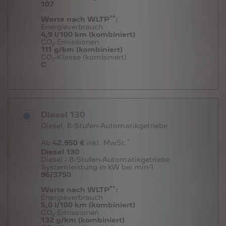
107
**
Werte nach WLTP
:
Energieverbrauch
4,9 l/100 km (kombiniert)
CO₂-Emissionen
111 g/km (kombiniert)
CO₂-Klasse (kombiniert)
C
Diesel 130
Diesel, 8-Stufen-Automatikgetriebe
*
Ab
42.950 €
inkl. MwSt.
Diesel 130
Diesel - 8-Stufen-Automatikgetriebe
Systemleistung in kW bei min-1
96/3750
**
Werte nach WLTP
:
Energieverbrauch
5,0 l/100 km (kombiniert)
CO₂-Emissionen
132 g/km (kombiniert)