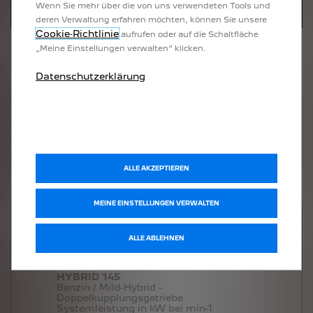
Wenn Sie mehr über die von uns verwendeten Tools und
deren Verwaltung erfahren möchten, können Sie unsere
Cookie‑Richtlinie
aufrufen oder auf die Schaltfläche
„Meine Einstellungen verwalten“ klicken.
Datenschutzerklärung
PEUGEOT 308
GT EXCLUSIVE
|
Diesel, 8-Stufen-
Automatikgetriebe
ALLE AKZEPTIEREN
Motorisierung
MEINE EINSTELLUNGEN VERWALTEN
HYBRID 145
ALLE ABLEHNEN
Hybrid, Doppelkupplungsgetriebe
*
Ab
41.670 €
inkl. MwSt.
HYBRID 145
Benzin / Mild-Hybrid -
Doppelkupplungsgetriebe
Systemleistung in kW bei min-1