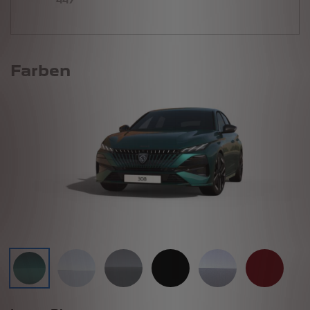
447
Farben